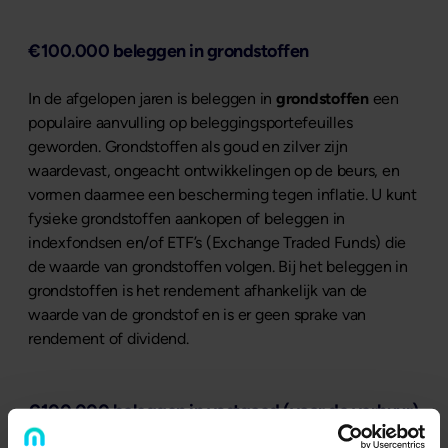
€100.000 beleggen in grondstoffen
In de afgelopen jaren is beleggen in
grondstoffen
een
populaire aanvulling op beleggingsportefeuilles
geworden. Grondstoffen als goud en zilver zijn
waardevast, ongeacht ontwikkelingen op de beurs, en
vormen daarmee een bescherming tegen inflatie. U kunt
fysieke grondstoffen aankopen of beleggen in
indexfondsen en/of ETF’s (Exchange Traded Funds) die
de waarde van grondstoffen volgen. Bij het beleggen in
grondstoffen is het rendement afhankelijk van de
waarde van de grondstof en is er geen sprake van
rendement of dividend.
€100.000 beleggen in vastgoed (voor de verhuur)