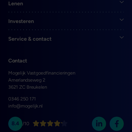
Open
Lenen
Open
Investeren
Open
Service & contact
Contact
Mogelijk Vastgoedfinancieringen
Amerlandseweg 2
3621 ZC Breukelen
0346 250 171
info@mogelijk.nl
8.4
/10