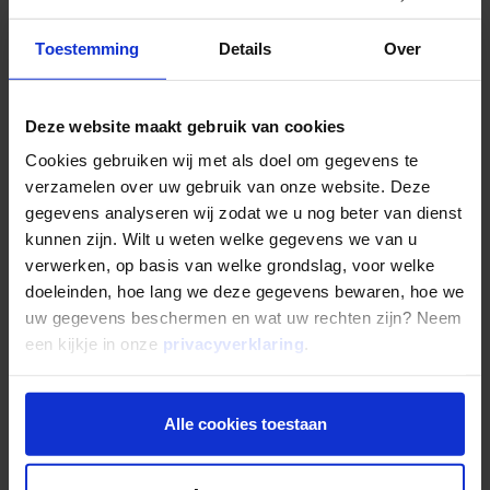
Wilt u uw vermogen
beleggen in vastgoed
? Met
€100.000 aan vermogen heeft u voldoende eigen
Toestemming
Details
Over
inbreng om een of meerdere vastgoedobjecten voor de
verhuur aan te kopen. Bij een
Verhuurhypotheek
via
Mogelijk is de benodigde eigen inbreng (minimaal) 15%
Deze website maakt gebruik van cookies
van de marktwaarde van het pand. Hoe hoger uw eigen
Cookies gebruiken wij met als doel om gegevens te
inbreng ten opzichte van de totale marktwaarde, hoe
verzamelen over uw gebruik van onze website. Deze
gunstiger het rentepercentage over uw financiering. Het
gegevens analyseren wij zodat we u nog beter van dienst
rendement van beleggen in vastgoed is afhankelijk van
kunnen zijn. Wilt u weten welke gegevens we van u
meerdere factoren, waaronder de gestelde huurprijs,
verwerken, op basis van welke grondslag, voor welke
eventuele leegstand, periodiek onderhoud en
doeleinden, hoe lang we deze gegevens bewaren, hoe we
hypotheeklasten.
uw gegevens beschermen en wat uw rechten zijn? Neem
een kijkje in onze
privacyverklaring
.
Lees meer over het rendement van beleggen in
vastgoed voor de verhuur in ons artikel “
Wat is goed
rendement op vastgoed?
”.
Alle cookies toestaan
€100.000 beleggen in zakelijke hypotheken