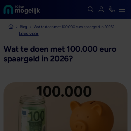
Zoek op de hele we
Inloggen
Bekijk t
Naar de homepage van
Men
Naar de homepage van Mogelijk Vastgoedfinancieringen
Blog
Wat te doen met 100.000 euro spaargeld in 2026?
Lees voor
Wat te doen met 100.000 euro
spaargeld in 2026?