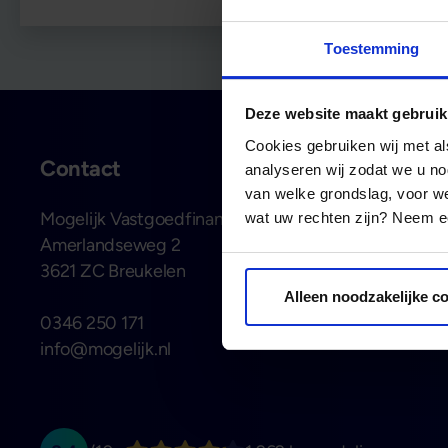
Toestemming
Deze website maakt gebruik
Cookies gebruiken wij met a
Contact
Le
analyseren wij zodat we u no
van welke grondslag, voor 
Mogelijk Vastgoedfinancieringen
All
wat uw rechten zijn? Neem ee
Amerlandseweg 2
Doe
3621 ZC Breukelen
Soo
Kla
Alleen noodzakelijke c
0346 250 171
Pro
info@mogelijk.nl