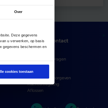
Over
ebsite. Deze gegevens
Service & contact
 van u verwerken, op basis
 uw gegevens beschermen en
Contact
Veelgestelde vragen
n
Downloads
Beleid
lle cookies toestaan
Wijzigingen doorgeven
Klachtenregeling
Aflossen