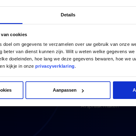
Details
 van cookies
ls doel om gegevens te verzamelen over uw gebruik van onze w
nen
Investeren
g beter van dienst kunnen zijn. Wilt u weten welke gegevens we
welke doeleinden, hoe lang we deze gegevens bewaren, hoe we
es over lenen
Alles over investeren
n kijkje in onze
privacyverklaring
.
 de quickscan
Fondsbeleggen
rten vastgoed
Rechtstreeks investere
ntervaringen
Actueel aanbod
ookies
Aanpassen
A
ductkaart
Kennissessies
Afspraak maken