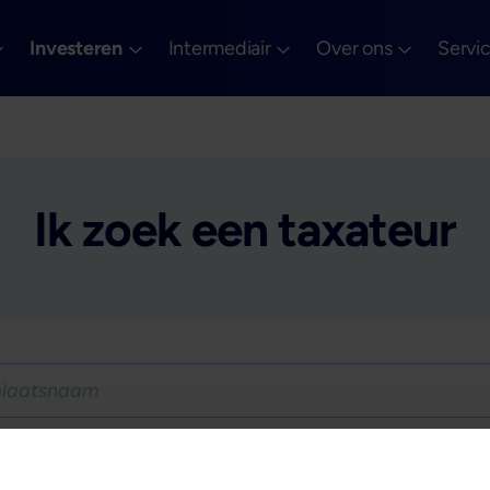
Investeren
Intermediair
Over ons
Servi
Ik zoek een taxateur
Vul een plaats of postcode in om te zoeken naar taxateurs in uw omgevin