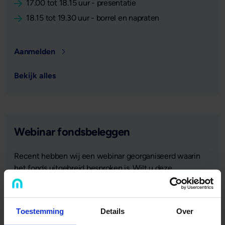
17.00 tot 18.15 uur - presentatie
18.15 tot 19.30 uur - borrel en napraten
Aanmelden
Bekijk alles
Webinar fondsbeleggen
Recent hebben wij een webinar georganiseerd waarin
het fonds uitgebreid besproken is. Wilt u deze
terugkijken?
Toestemming
Details
Over
We bespreken waarom investeren in zakelijke