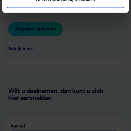
Plan eenvoudig een afspraak in via onze afspraakplanner.
Afspraak inplannen
Bekijk alles
Wilt u deelnemen, dan kunt u zich
hier aanmelden
Aanhef