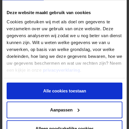
hypotheken aantrekkelijk is, hoe een fondsportefeuille is
opgebouwd en wat u in de praktijk kunt verwachten. En
Deze website maakt gebruik van cookies
ook de juridische aspecten en de risico’s komen
Cookies gebruiken wij met als doel om gegevens te
uitgebreid aan bod.
verzamelen over uw gebruik van onze website. Deze
gegevens analyseren wij zodat we u nog beter van dienst
kunnen zijn. Wilt u weten welke gegevens we van u
Webinar bekijken
verwerken, op basis van welke grondslag, voor welke
doeleinden, hoe lang we deze gegevens bewaren, hoe we
uw gegevens beschermen en wat uw rechten zijn? Neem
Bekijk alles
een kijkje in onze
privacyverklaring
.
Alle cookies toestaan
Komt het niet uit?
Aanpassen
Maak een persoonlijke afspraak
Alleen noodzakelijke cookies