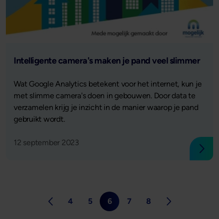
Lees verder
Intelligente camera's maken je pand veel slimmer
Wat Google Analytics betekent voor het internet, kun je
met slimme camera's doen in gebouwen. Door data te
verzamelen krijg je inzicht in de manier waarop je pand
gebruikt wordt.
12 september 2023
Lees
4
5
6
7
8
Ga naar de eerste pagina
Ga naar pagina
Ga naar pagina
Ga naar pagina
Ga naar pagina
Ga naar pagina
Ga naar de laa