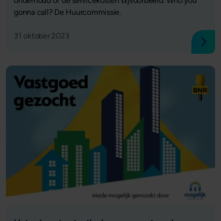
onderhoud of de servicekosten bijvoorbeeld. Who you
gonna call? De Huurcommissie.
31 oktober 2023
Lees