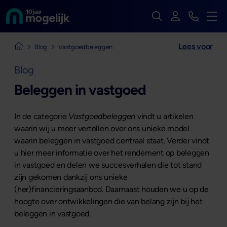
Zoek op de hele we
Inloggen
Bekijk t
Naar de homepage van
Men
Lees voor
Naar de homepage van Mogelijk Vastgoedfinancieringen
Blog
Vastgoedbeleggen
Blog
Beleggen in vastgoed
In de categorie
Vastgoedbeleggen
vindt u artikelen
waarin wij u meer vertellen over ons unieke model
waarin beleggen in vastgoed centraal staat. Verder vindt
u hier meer informatie over het rendement op beleggen
in vastgoed en delen we succesverhalen die tot stand
zijn gekomen dankzij ons unieke
(her)financieringsaanbod. Daarnaast houden we u op de
hoogte over ontwikkelingen die van belang zijn bij het
beleggen in vastgoed.