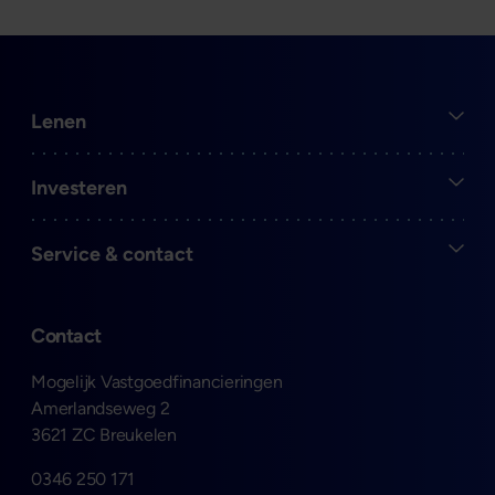
Open
Lenen
Open
Investeren
Open
Service & contact
Contact
Mogelijk Vastgoedfinancieringen
Amerlandseweg 2
3621 ZC Breukelen
0346 250 171