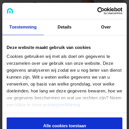
Toestemming
Details
Over
Deze website maakt gebruik van cookies
Cookies gebruiken wij met als doel om gegevens te
verzamelen over uw gebruik van onze website. Deze
gegevens analyseren wij zodat we u nog beter van dienst
kunnen zijn. Wilt u weten welke gegevens we van u
Lees verder
Behouden visie op vastgoed financieren
verwerken, op basis van welke grondslag, voor welke
doeleinden, hoe lang we deze gegevens bewaren, hoe we
Nu steeds meer aanbieders de markt van MKB &
uw gegevens beschermen en wat uw rechten zijn? Neem
vastgoedfinanciering betreden, zien wij soms
een kijkje in onze
privacyverklaring
.
verrassende dingen gebeuren. Zo kennen we partijen die
tot wel 90-100% van de Loan-to-Value (LTV)
financieren.
Alle cookies toestaan