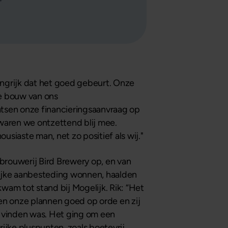
angrijk dat het goed gebeurt. Onze
de bouw van ons
laatsen onze financieringsaanvraag op
 waren we ontzettend blij mee.
usiaste man, net zo positief als wij."
rouwerij Bird Brewery op, en van
lijke aanbesteding wonnen, haalden
wam tot stand bij Mogelijk. Rik: “Het
den onze plannen goed op orde en zij
e vinden was. Het ging om een
ijke pluspunten, zoals boetevrij