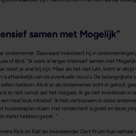
ntensief samen met Mogelijk”
 jaar ondernemer. Daarnaast investeert hij in onderneminge
se of Bird. “Ik werk al langer intensief samen met Mogelijk
moet je snel bij zijn. Maar als het niet lukt, komt er alti
s afhankelijk van de eventuele risico's. De belangrijkste vr
ou willen hebben. Als ik er als ondernemer echt in geloof, ge
a ik er niet vanuit dat het misgaat. Ik ga niet investeren in
s een heel leuk initiatief. Ik heb vertrouwen in deze ond
het businessplan staan. Het rendement is goed en deze jo
de markt hebben gezet. ”
mers Rick en Ralf en investeerder Gert Pruim hun verhaal v