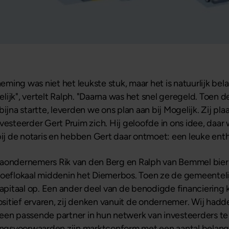
ming was niet het leukste stuk, maar het is natuurlijk bel
lijk", vertelt Ralph. "Daarna was het snel geregeld. Toen 
bijna startte, leverden we ons plan aan bij Mogelijk. Zij p
vesteerder Gert Pruim zich. Hij geloofde in ons idee, daar
bij de notaris en hebben Gert daar ontmoet: een leuke entho
caondernemers Rik van den Berg en Ralph van Bemmel bierb
proeflokaal middenin het Diemerbos. Toen ze de gemeente
kapitaal op. Een ander deel van de benodigde financiering k
positief ervaren, zij denken vanuit de ondernemer. Wij had
 een passende partner in hun netwerk van investeerders t
ringsvoorwaarden zijn marktconform met een aantal belangr