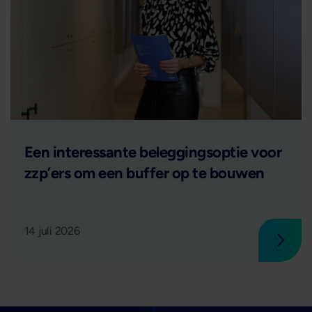
Lees verder
Een interessante beleggingsoptie voor
zzp’ers om een buffer op te bouwen
14 juli 2026
 verder
Lees 