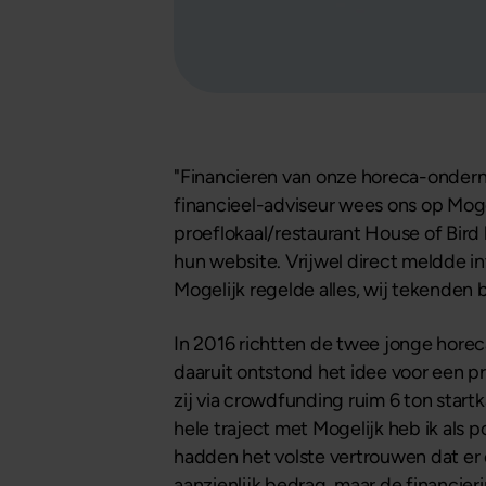
"Financieren van onze horeca-onderne
financieel-adviseur wees ons op Moge
proeflokaal/restaurant House of Bird 
hun website. Vrijwel direct meldde in
Mogelijk regelde alles, wij tekenden 
In 2016 richtten de twee jonge hore
daaruit ontstond het idee voor een 
zij via crowdfunding ruim 6 ton start
hele traject met Mogelijk heb ik als 
hadden het volste vertrouwen dat er
aanzienlijk bedrag, maar de financie