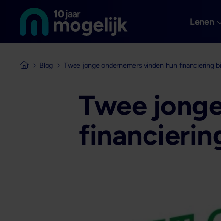
Naar de homepage van
Overslaan en naar de inhoud gaan
Lenen
Blog
Twee jonge ondernemers vinden hun financiering bi
Naar de homepage van Mogelijk Vastgoedfinancieringen
Twee jonge
financierin