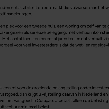
ement, stabiliteit en een markt die volwassen aan het wor
edfinancieringen.
en plek voor een tweede huis, een woning om zelf van te g
aker gezien als serieuze belegging, met verhuurinkomsten
Het aantal toeristen neemt al jaren toe en dat vertaalt zic
ordeel voor veel investeerders is dat de wet- en regelgevi
ok een rol voor de groeiende belangstelling onder investee
stgoed, dan krijgt u vrijstelling daarvan in Nederland en
r het vastgoed in Curaçao. U betaalt alleen de belasting i
uit verhuur minimaal belast.