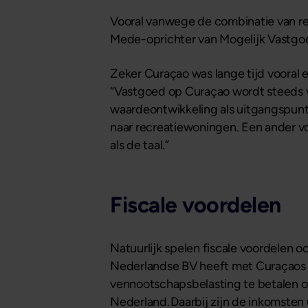
Vooral vanwege de combinatie van rend
Mede-oprichter van Mogelijk Vastgo
Zeker Curaçao was lange tijd vooral e
“Vastgoed op Curaçao wordt steeds v
waardeontwikkeling als uitgangspunt. 
naar recreatiewoningen. Een ander vo
als de taal.”
Fiscale voordelen
Natuurlijk spelen fiscale voordelen o
Nederlandse BV heeft met Curaçaos va
vennootschapsbelasting te betalen ove
Nederland. Daarbij zijn de inkomsten 