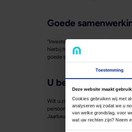
Goede samenwerki
“Investeerders met vastgoedplannen o
hierbij hetzelfde als in Nederland. W
goede samenwerking hebben met nota
Toestemming
U bent welkom op d
Deze website maakt gebruik
Cookies gebruiken wij met a
Wilt u zich verder verdiepen in inve
analyseren wij zodat we u no
persoonlijk. Mogelijk is op 27, 28 
van welke grondslag, voor 
Jaarbeurs in Utrecht. U kunt zich k
wat uw rechten zijn? Neem ee