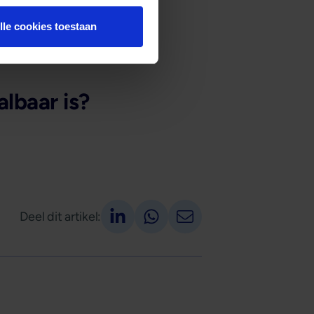
lle cookies toestaan
lbaar is?
Deel op LinkedIn
Deel via Whatsapp
Deel via email
Deel dit artikel: