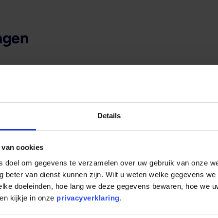
ngen
p Curaçao of Bonaire, kloppen graag bij ons aan”, aldus P
e nemen het vastgoed als uitgangspunt voor de financiering
rissen op de eilanden die onze aanpak kennen. Dat werkt
Details
e Second Home Beurs 27, 28 e
 van cookies
ls doel om gegevens te verzamelen over uw gebruik van onze w
steren in recreatief vastgoed en de mogelijkheden van fin
g beter van dienst kunnen zijn. Wilt u weten welke gegevens we
en 29 maart aanwezig met een stand (standnummer 246) op
welke doeleinden, hoe lang we deze gegevens bewaren, hoe we
osteloos aanmelden en uw vragen direct met ons bespreken
n kijkje in onze
privacyverklaring
.