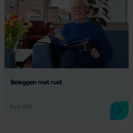
Lees verder
Beleggen met rust
8 juli 2026
 verder
Lees 