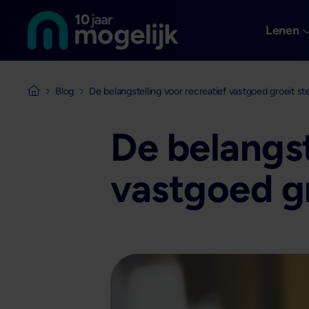
Naar de homepage van
Overslaan en naar de inhoud gaan
Lenen
Blog
De belangstelling voor recreatief vastgoed groeit st
Naar de homepage van Mogelijk Vastgoedfinancieringen
De belangst
vastgoed gr