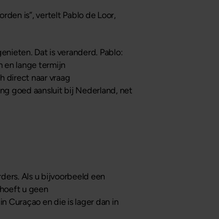
den is”, vertelt Pablo de Loor,
enieten. Dat is veranderd. Pablo:
 en lange termijn
h direct naar vraag
ng goed aansluit bij Nederland, net
rders. Als u bijvoorbeeld een
 hoeft u geen
n Curaçao en die is lager dan in