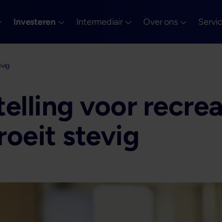
Investeren
Intermediair
Over ons
Servi
evig
elling voor recrea
oeit stevig