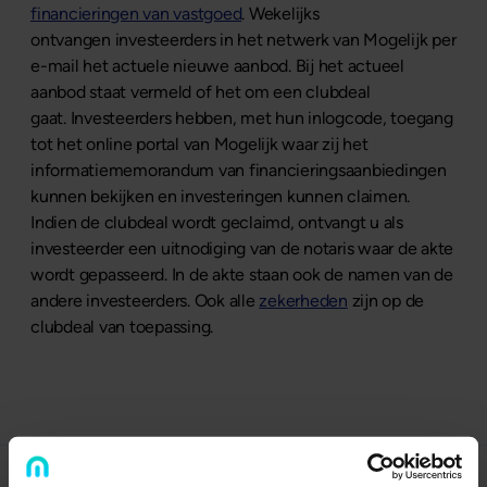
financieringen van vastgoed
. Wekelijks
ontvangen investeerders in het netwerk van Mogelijk per
e-mail het actuele nieuwe aanbod. Bij het actueel
aanbod staat vermeld of het om een clubdeal
gaat. Investeerders hebben, met hun inlogcode, toegang
tot het online portal van Mogelijk waar zij het
informatiememorandum van financieringsaanbiedingen
kunnen bekijken en investeringen kunnen claimen.
Indien de clubdeal wordt geclaimd, ontvangt u als
investeerder een uitnodiging van de notaris waar de akte
wordt gepasseerd. In de akte staan ook de namen van de
andere investeerders. Ook alle
zekerheden
zijn op de
clubdeal van toepassing.