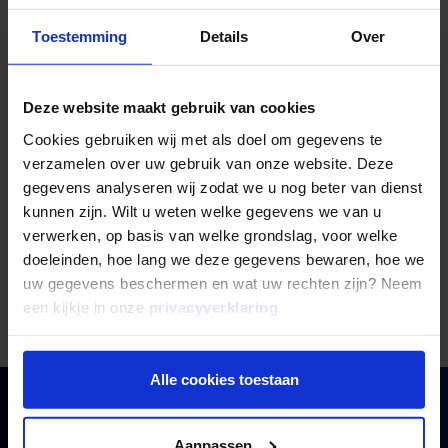
Meer onderwerpen
Toestemming
Details
Over
Deze website maakt gebruik van cookies
Lees verder
Wat betekent investeren in zakelijke hypotheken?
Cookies gebruiken wij met als doel om gegevens te
verzamelen over uw gebruik van onze website. Deze
Lees verder
gegevens analyseren wij zodat we u nog beter van dienst
kunnen zijn. Wilt u weten welke gegevens we van u
verwerken, op basis van welke grondslag, voor welke
doeleinden, hoe lang we deze gegevens bewaren, hoe we
uw gegevens beschermen en wat uw rechten zijn? Neem
Terug naar overzicht
Vorige slide
Volgende slid
een kijkje in onze
privacyverklaring
.
Alle cookies toestaan
Open
Lenen
Aanpassen