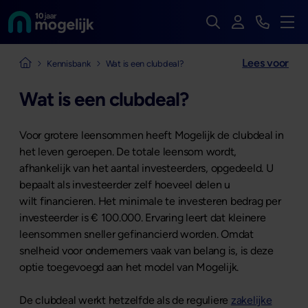
Zoek op de hele we
Inloggen
Bekijk t
Naar de homepage van
Men
Lees voor
Naar de homepage van Mogelijk Vastgoedfinancieringen
Kennisbank
Wat is een clubdeal?
Wat is een clubdeal?
Voor grotere leensommen heeft Mogelijk de clubdeal in
het leven geroepen. De totale leensom wordt,
afhankelijk van het aantal investeerders, opgedeeld. U
bepaalt als investeerder zelf hoeveel delen u
wilt financieren. Het minimale te investeren bedrag per
investeerder is € 100.000. Ervaring leert dat kleinere
leensommen sneller gefinancierd worden. Omdat
snelheid voor ondernemers vaak van belang is, is deze
optie toegevoegd aan het model van Mogelijk.
De clubdeal werkt hetzelfde als de reguliere
zakelijke