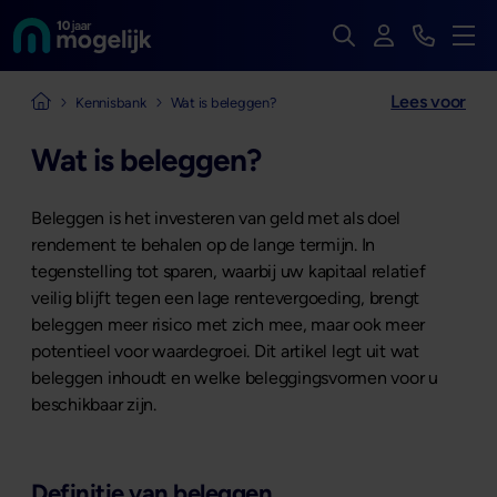
Zoek op de hele we
Inloggen
Bekijk t
Naar de homepage van
Men
Lees voor
Naar de homepage van Mogelijk Vastgoedfinancieringen
Kennisbank
Wat is beleggen?
Wat is beleggen?
Beleggen is het investeren van geld met als doel
rendement te behalen op de lange termijn. In
tegenstelling tot sparen, waarbij uw kapitaal relatief
veilig blijft tegen een lage rentevergoeding, brengt
beleggen meer risico met zich mee, maar ook meer
potentieel voor waardegroei. Dit artikel legt uit wat
beleggen inhoudt en welke beleggingsvormen voor u
beschikbaar zijn.
Definitie van beleggen