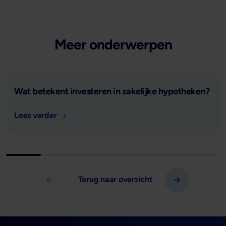
Meer onderwerpen
Lees verder
Wat betekent investeren in zakelijke hypotheken?
Lees verder
Terug naar overzicht
Vorige slide
Volgende slid