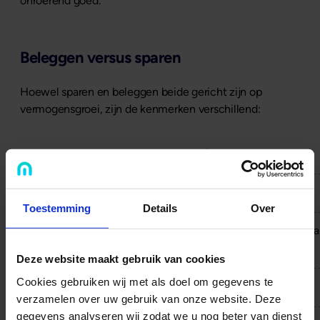
onroerend goed.
Beleggen versus sparen
Hoewel sparen en beleggen beide gericht zijn op
vermogensgroei, zijn de kenmerken verschillend:
Sparen
Risico
Laag
Toestemming
Details
Over
Rendement
Beperkt en voorspelbaa
Deze website maakt gebruik van cookies
Cookies gebruiken wij met als doel om gegevens te
Beschikbaarheid
Hoog
verzamelen over uw gebruik van onze website. Deze
gegevens analyseren wij zodat we u nog beter van dienst