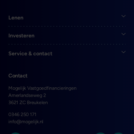
Open
Lenen
Open
Investeren
Open
Service & contact
Contact
Mogelijk Vastgoedfinancieringen
Amerlandseweg 2
3621 ZC Breukelen
0346 250 171
info@mogelijk.nl