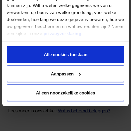
Inflatiebescherming
Laag
kunnen zijn. Wilt u weten welke gegevens we van u
verwerken, op basis van welke grondslag, voor welke
doeleinden, hoe lang we deze gegevens bewaren, hoe we
uw gegevens beschermen en wat uw rechten zijn? Neem
Passief versus actief beleggen
een kijkje in onze
privacyverklaring
.
Actief beleggen
: U (of een fondsbeheerder)
maakt voortdurend keuzes om marktkansen te
Alle cookies toestaan
benutten.
Passief beleggen
: U volgt een index of strategie
Aanpassen
met minimale tussenkomst. Vaak goedkoper en
stabieler op de lange termijn.
Alleen noodzakelijke cookies
Een vorm van passief beleggen is beheerd beleggen,
waarbij uw portefeuille professioneel wordt beheerd.
Lees meer in ons artikel:
Wat is beheerd beleggen?