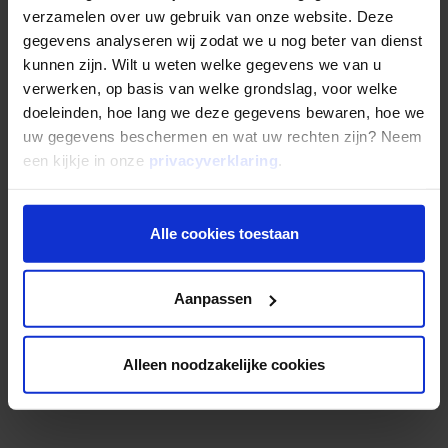
Welke vergunningen heeft Mogelijk?
verzamelen over uw gebruik van onze website. Deze
gegevens analyseren wij zodat we u nog beter van dienst
kunnen zijn. Wilt u weten welke gegevens we van u
Heeft Mogelijk een vergunning van de AFM?
verwerken, op basis van welke grondslag, voor welke
doeleinden, hoe lang we deze gegevens bewaren, hoe we
uw gegevens beschermen en wat uw rechten zijn? Neem
Heeft u vragen over verzekeringen?
een kijkje in onze
privacyverklaring
.
Wat is een opstalverzekering?
Alle cookies toestaan
Heeft u overige vragen?
Aanpassen
Wat is Code-V en waarom steunt Mogelijk
dit?
Alleen noodzakelijke cookies