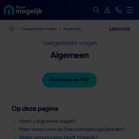
Zoek op de hele we
Inloggen
Bekijk t
Naar de homepage van
Men
Lees voor
Naar de homepage van Mogelijk Vastgoedfinancieringen
Veelgestelde vragen
Algemeen
Veelgestelde vragen
Algemeen
Download als PDF
Op deze pagina
Heeft u algemene vragen?
Meer weten over de financieringsmogelijkheden?
Welke vergunningen heeft Mogelijk?