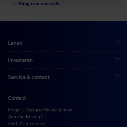
Terug naar overzicht
Open
Lenen
Open
Investeren
Open
Service & contact
Contact
Mogelijk Vastgoedfinancieringen
Amerlandseweg 2
3621 ZC Breukelen