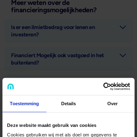
Meer weten over de
financieringsmogelijkheden?
Is er een limietbedrag voor lenen en
investeren?
Financiert Mogelijk ook vastgoed in het
buitenland?
Hoe werkt de leningadministratie van
Mogelijk?
Toestemming
Details
Over
Bemiddelt Mogelijk ook in particuliere
hypotheken of geldleningen?
Deze website maakt gebruik van cookies
Cookies gebruiken wij met als doel om gegevens te