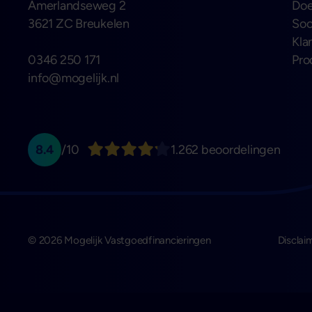
Amerlandseweg 2
Doe
3621 ZC Breukelen
Soo
Kla
0346 250 171
Pro
info@mogelijk.nl
8.4
/10
1.262 beoordelingen
© 2026 Mogelijk Vastgoedfinancieringen
Disclai