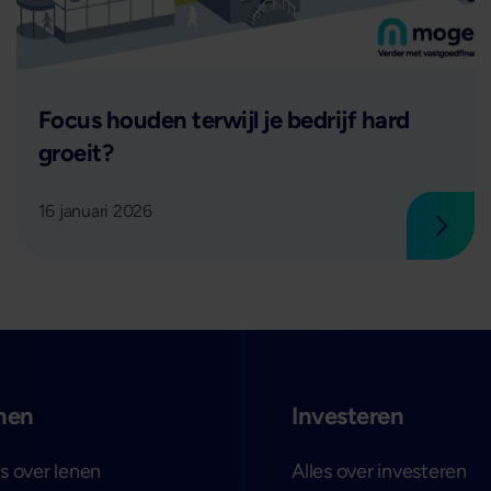
Lees verder
Focus houden terwijl je bedrijf hard
groeit?
16 januari 2026
 verder
Lees 
nen
Investeren
es over lenen
Alles over investeren