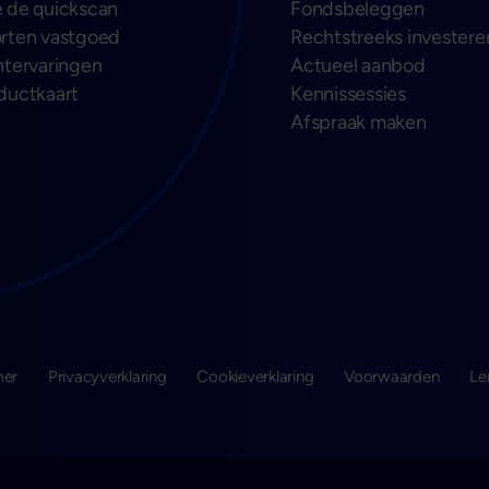
 de quickscan
Fondsbeleggen
rten vastgoed
Rechtstreeks investere
ntervaringen
Actueel aanbod
ductkaart
Kennissessies
Afspraak maken
mer
Privacyverklaring
Cookieverklaring
Voorwaarden
Le