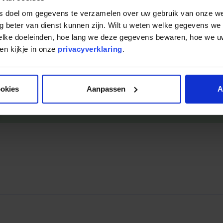
ls doel om gegevens te verzamelen over uw gebruik van onze w
g beter van dienst kunnen zijn. Wilt u weten welke gegevens we
...de radioreeks 'Vastgoed Gezocht'
welke doeleinden, hoe lang we deze gegevens bewaren, hoe we
n kijkje in onze
privacyverklaring
.
In de uitzendingen van 'Vastgoed Gezocht' wordt gekeken naar
vastgoed, transformatie van kantoorpanden en vraagstukken
bedrijfsmatig onroerend goed.
ookies
Aanpassen
A
Naar 'Vastgoed Gezocht'