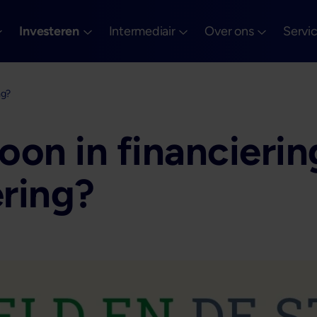
Investeren
Intermediair
Over ons
Servi
ng?
on in financiering
ering?