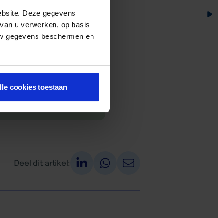
ebsite. Deze gegevens
 van u verwerken, op basis
 uw gegevens beschermen en
 het financieren van
 rondom woningbouw en
lle cookies toestaan
Deel op LinkedIn
Deel via Whatsapp
Deel via email
Deel dit artikel: