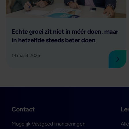
Lees verder
Echte groei zit niet in méér doen, maar
in hetzelfde steeds beter doen
19 maart 2026
Lees
Contact
Le
Mogelijk Vastgoedfinancieringen
All