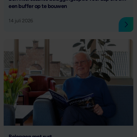
een buffer op te bouwen
14 juli 2026
Lees
Lees verder
Beleggen met rust