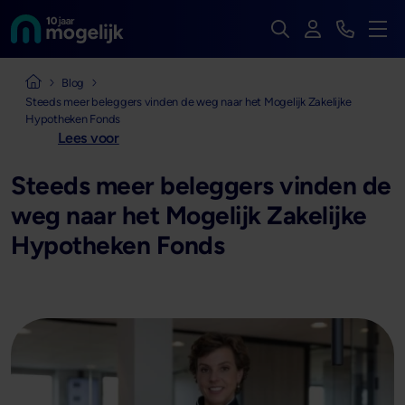
Zoek op de hele we
Inloggen
Bekijk t
Naar de homepage van
Men
Naar de homepage van Mogelijk Vastgoedfinancieringen
Blog
Steeds meer beleggers vinden de weg naar het Mogelijk Zakelijke
Hypotheken Fonds
Lees voor
Steeds meer beleggers vinden de
weg naar het Mogelijk Zakelijke
Hypotheken Fonds