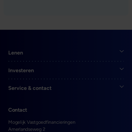
Open
Lenen
Open
Investeren
Open
Service & contact
Contact
Mogelijk Vastgoedfinancieringen
Amerlandseweg 2