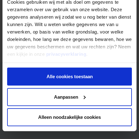
Deel dit artikel:
Cookies gebruiken wij met als doel om gegevens te
Deel op LinkedIn
Deel via Whatsapp
Deel via email
verzamelen over uw gebruik van onze website. Deze
gegevens analyseren wij zodat we u nog beter van dienst
kunnen zijn. Wilt u weten welke gegevens we van u
verwerken, op basis van welke grondslag, voor welke
doeleinden, hoe lang we deze gegevens bewaren, hoe we
Terug naar overzicht
uw gegevens beschermen en wat uw rechten zijn? Neem
een kijkje in onze
privacyverklaring
.
Alle cookies toestaan
Wilt u in hoogwaardig vastgoed investeren in een gespreide
portefeuille? In deze brochure "Fonds 20 in het kort" leest u
de kern informatie over het Mogelijk Zakelijke Hypotheken
Aanpassen
Fonds 20.
Aanvragen
Alleen noodzakelijke cookies