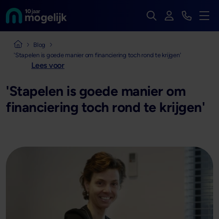
Zoek op de hele we
Inloggen
Bekijk t
Naar de homepage van
Men
Naar de homepage van Mogelijk Vastgoedfinancieringen
Blog
'Stapelen is goede manier om financiering toch rond te krijgen'
Lees voor
'Stapelen is goede manier om
financiering toch rond te krijgen'