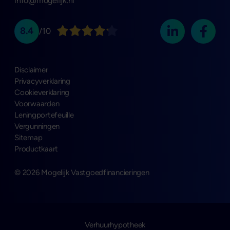
info@mogelijk.nl
8.4
/10
Disclaimer
Privacyverklaring
Cookieverklaring
Voorwaarden
Leningportefeuille
Vergunningen
Sitemap
Productkaart
© 2026 Mogelijk Vastgoedfinancieringen
Verhuurhypotheek