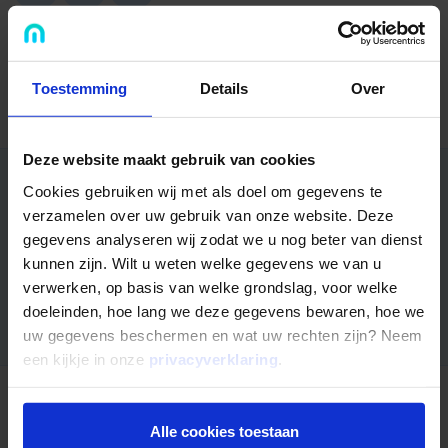
Terug naar overzicht
Toestemming
Details
Over
Deze website maakt gebruik van cookies
Cookies gebruiken wij met als doel om gegevens te
Overweegt u als ondernemer een bedrijfspand te kopen?
verzamelen over uw gebruik van onze website. Deze
Verrijk uw kennis met artikelen van een vastgoedbelegger,
gegevens analyseren wij zodat we u nog beter van dienst
notaris, financieel adviseur en makelaar.
kunnen zijn. Wilt u weten welke gegevens we van u
verwerken, op basis van welke grondslag, voor welke
Ontvang binnen 5 minuten de must-read
doeleinden, hoe lang we deze gegevens bewaren, hoe we
uw gegevens beschermen en wat uw rechten zijn? Neem
een kijkje in onze
privacyverklaring
.
Nog niet uitgelezen?
Alle cookies toestaan