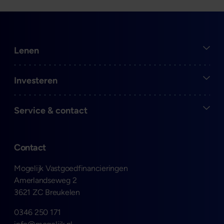
Open
Lenen
Open
Investeren
Open
Service & contact
Contact
Mogelijk Vastgoedfinancieringen
Amerlandseweg 2
3621 ZC Breukelen
0346 250 171