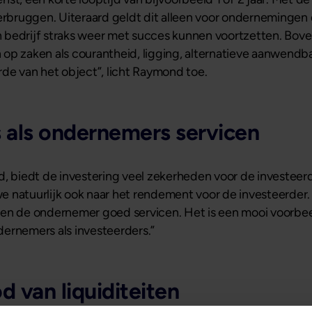
bruggen. Uiteraard geldt dit alleen voor ondernemingen d
hun bedrijf straks weer met succes kunnen voortzetten. B
en op zaken als courantheid, ligging, alternatieve aanwend
rde van het object”, licht Raymond toe.
 als ondernemers servicen
d, biedt de investering veel zekerheden voor de investeer
 we natuurlijk ook naar het rendement voor de investeerder.
en de ondernemer goed servicen. Het is een mooi voorbeeld
ernemers als investeerders.”
 van liquiditeiten