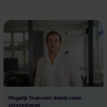
Lees verder
Mogelijk financiert steeds vaker
zorgvastgoed