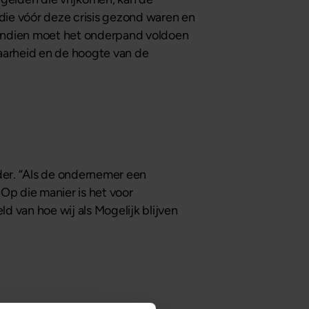
ie vóór deze crisis gezond waren en
ovendien moet het onderpand voldoen
baarheid en de hoogte van de
der. “Als de ondernemer een
 Op die manier is het voor
 van hoe wij als Mogelijk blijven