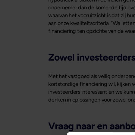
ondernemer dan de komende tijd over
waarvan het vooruitzicht is dat zij 
aan onze kwaliteitscriteria. “We lett
financiering ten opzichte van de waa
Zowel investeerders
Met het vastgoed als veilig onderpan
kortstondige financiering wil, kijken
investeerders interessant en we kunn
denken in oplossingen voor zowel ond
Vraag naar en aanbod