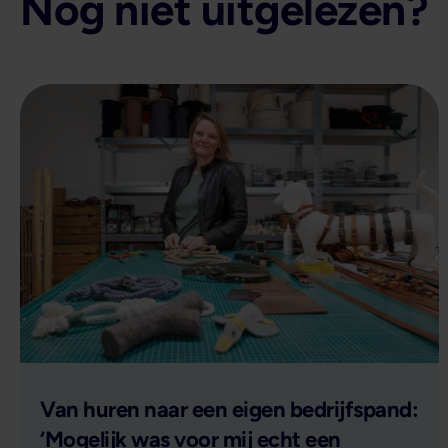
Nog niet uitgelezen?
Lees verder
Van huren naar een eigen bedrijfspand:
‘Mogelijk was voor mij echt een