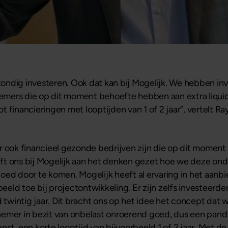
stondig investeren. Ook dat kan bij Mogelijk. We hebben inv
rnemers die op dit moment behoefte hebben aan extra liqu
 financieringen met looptijden van 1 of 2 jaar”, vertelt 
er ook financieel gezonde bedrijven zijn die op dit mome
 heeft ons bij Mogelijk aan het denken gezet hoe we deze
oed door te komen. Mogelijk heeft al ervaring in het aanb
beeld toe bij projectontwikkeling. Er zijn zelfs investeerder
d twintig jaar. Dit bracht ons op het idee het concept dat 
emer in bezit van onbelast onroerend goed, dus een pand d
st, een korte looptijd van bijvoorbeeld 1 of 2 jaar. Met de