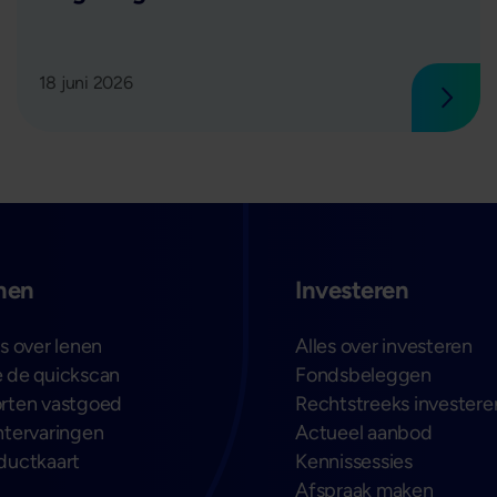
18 juni 2026
 verder
Lees 
nen
Investeren
es over lenen
Alles over investeren
 de quickscan
Fondsbeleggen
rten vastgoed
Rechtstreeks investere
ntervaringen
Actueel aanbod
ductkaart
Kennissessies
Afspraak maken