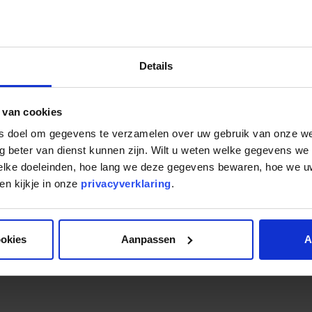
 ontzettend trots ben op Mogelijk”, vervolgt Raymond. Ons
k ben trots op het feit dat investeerders ook nú bereid zijn
n ons model is dus groot. Feit is dat de vraag naar liquidi
Details
 van cookies
ls doel om gegevens te verzamelen over uw gebruik van onze w
g beter van dienst kunnen zijn. Wilt u weten welke gegevens we
elijke condities en veel zekerheid en dat is juist nu intere
welke doeleinden, hoe lang we deze gegevens bewaren, hoe we
die we bieden of over de kortstondige investeringsopties.
n kijkje in onze
privacyverklaring
.
k.nl kan inmiddels ook. Wij staan u graag te woord”, beslu
ookies
Aanpassen
A