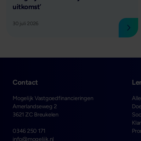
uitkomst’
30 juli 2026
Lees
Contact
Le
Mogelijk Vastgoedfinancieringen
All
Amerlandseweg 2
Doe
3621 ZC Breukelen
Soo
Kla
0346 250 171
Pro
info@mogelijk.nl