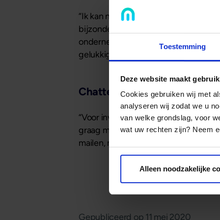
“Ik kan niet anders zeggen dan dat ik
bijzondere veerkracht laten zien. En i
ondernemersleningen. Het vertrouwen i
Toestemming
gelukkig ook.”
Deze website maakt gebruik
Chatten met Mogelijk
Cookies gebruiken wij met a
analyseren wij zodat we u no
“Voor investeerders bieden we aantrekk
van welke grondslag, voor 
graag meer weten over de zekerheden 
wat uw rechten zijn? Neem ee
mailen, maar chatten via www.mogelij
Alleen noodzakelijke c
Gepubliceerd op
11 mei 2020