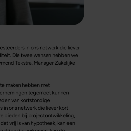
esteerders in ons netwerk die liever
iditeit. Die twee wensen hebben we
Raymond Tekstra, Manager Zakelijke
nt te maken hebben met
 ondernemingen tegemoet kunnen
ieden van kortstondige
s in ons netwerk die liever kort
we bieden bij projectontwikkeling,
at vrij is van hypotheek, kan een
 gelden die vrijkomen, kan de