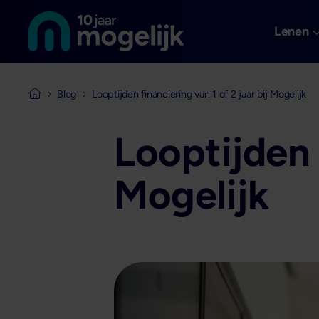
Naar de homepage van
Overslaan en naar de inhoud gaan
Lenen
Blog
Looptijden financiering van 1 of 2 jaar bij Mogelijk
Naar de homepage van Mogelijk Vastgoedfinancieringen
Looptijden f
Mogelijk