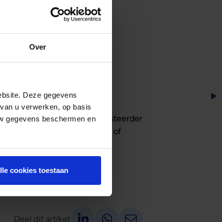
 team heeft in deze tijd een
 te investeren in
teit groot is maar het aanbod
Over
ebsite. Deze gegevens
 van u verwerken, op basis
ssant. Wellicht wilt u als investeerder
 uw gegevens beschermen en
 U kunt ons uiteraard bellen of
it Raymond.
lle cookies toestaan
Deel op LinkedIn
Deel via Whatsapp
Deel via email
Deel dit artikel: