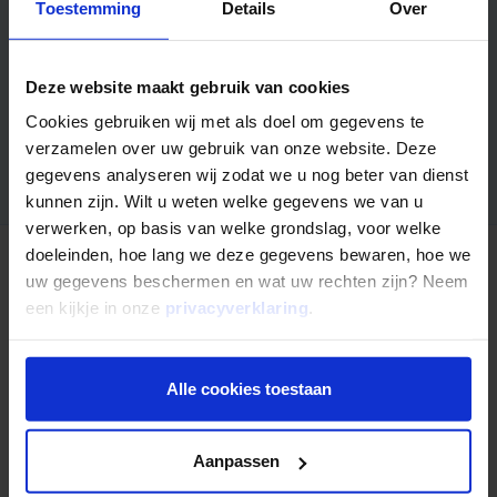
Toestemming
Details
Over
Wilt u in hoogwaardig vastgoed investeren in een gespreide
portefeuille? In deze brochure "Fonds 20 in het kort" leest u
de kern informatie over het Mogelijk Zakelijke Hypotheken
Deze website maakt gebruik van cookies
Fonds 20.
Cookies gebruiken wij met als doel om gegevens te
Aanvragen
verzamelen over uw gebruik van onze website. Deze
gegevens analyseren wij zodat we u nog beter van dienst
kunnen zijn. Wilt u weten welke gegevens we van u
verwerken, op basis van welke grondslag, voor welke
doeleinden, hoe lang we deze gegevens bewaren, hoe we
uw gegevens beschermen en wat uw rechten zijn? Neem
Nog niet uitgelezen?
een kijkje in onze
privacyverklaring
.
Alle cookies toestaan
Aanpassen