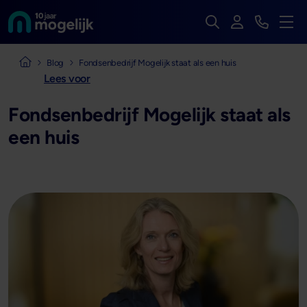
Zoek op de hele we
Inloggen
Bekijk t
Naar de homepage van
Men
Naar de homepage van Mogelijk Vastgoedfinancieringen
Blog
Fondsenbedrijf Mogelijk staat als een huis
Lees voor
Fondsenbedrijf Mogelijk staat als
een huis