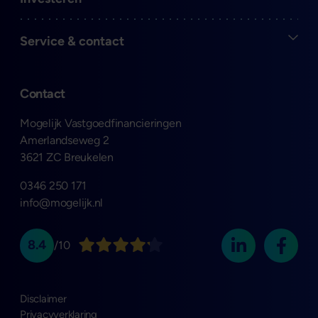
Open
Service & contact
Contact
Mogelijk Vastgoedfinancieringen
Amerlandseweg 2
3621 ZC Breukelen
0346 250 171
info@mogelijk.nl
8.4
/10
Disclaimer
Privacyverklaring