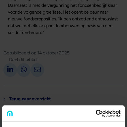
Daarnaast is met de vergunning het fondsenbedrijf klaar
voor de volgende groeifase. Het opent de deur naar
nieuwe fondsproposities. “Ik ben ontzettend enthousiast
dat we met elkaar gaan doorbouwen op basis van een
solide fundament.”
Gepubliceerd op
14 oktober 2025
Deel dit artikel:
Deel op LinkedIn
Deel via Whatsapp
Deel via email
Terug naar overzicht