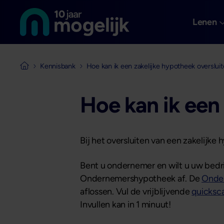
Naar de homepage van
Overslaan en naar de inhoud gaan
Lenen
Kennisbank
Hoe kan ik een zakelijke hypotheek overslui
Naar de homepage van Mogelijk Vastgoedfinancieringen
Hoe kan ik een
Bij het oversluiten van een zakelijke
Bent u ondernemer en wilt u uw bedrij
Ondernemershypotheek af. De
Onde
aflossen. Vul de vrijblijvende
quicksc
Invullen kan in 1 minuut!