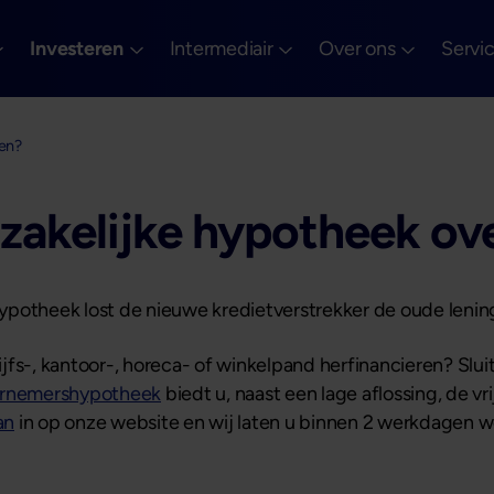
Investeren
Intermediair
Over ons
Servi
ten?
 zakelijke hypotheek ov
 hypotheek lost de nieuwe kredietverstrekker de oude lening
fs-, kantoor-, horeca- of winkelpand herfinancieren? Sluit
rnemershypotheek
biedt u, naast een lage aflossing, de vri
an
in op onze website en wij laten u binnen 2 werkdagen w