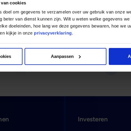
 van cookies
ls doel om gegevens te verzamelen over uw gebruik van onze w
g beter van dienst kunnen zijn. Wilt u weten welke gegevens we
Lees verder
welke doeleinden, hoe lang we deze gegevens bewaren, hoe we
n kijkje in onze
privacyverklaring
.
ookies
Aanpassen
A
Terug naar overzicht
Vorige slide
Volgende
nen
Investeren