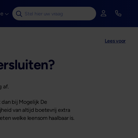
ce
Zoek op de hele website
Inloggen
Bekijk te
Lees voor
ersluiten?
 af.
 dan bij Mogelijk De
jheid van altijd boetevrij extra
eten welke leensom haalbaar is.