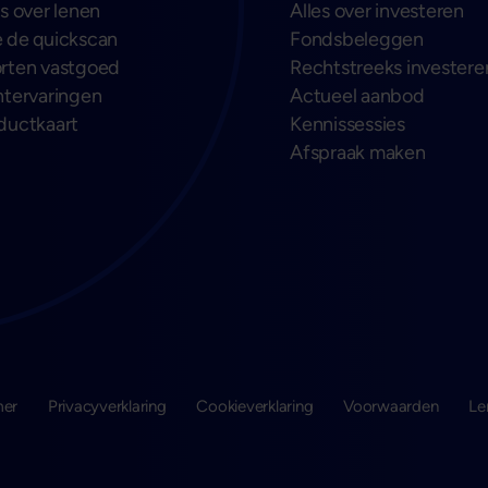
es over lenen
Alles over investeren
 de quickscan
Fondsbeleggen
rten vastgoed
Rechtstreeks investere
ntervaringen
Actueel aanbod
ductkaart
Kennissessies
Afspraak maken
mer
Privacyverklaring
Cookieverklaring
Voorwaarden
Le