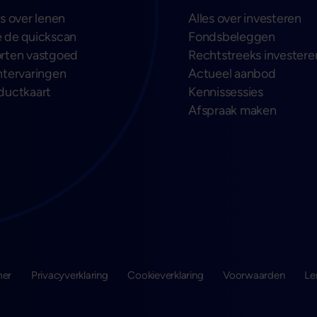
es over lenen
Alles over investeren
 de quickscan
Fondsbeleggen
rten vastgoed
Rechtstreeks investere
ntervaringen
Actueel aanbod
ductkaart
Kennissessies
Afspraak maken
mer
Privacyverklaring
Cookieverklaring
Voorwaarden
Le