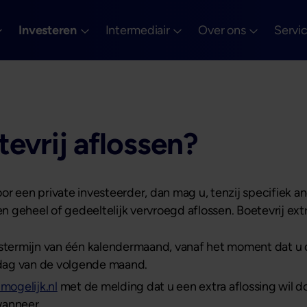
Investeren
Intermediair
Over ons
Servi
evrij aflossen?
or een private investeerder, dan mag u, tenzij specifiek 
en geheel of gedeeltelijk vervroegd aflossen. Boetevrij extr
termijn van één kalendermaand, vanaf het moment dat u d
 dag van de volgende maand.
ogelijk.nl
met de melding dat u een extra aflossing wil do
wanneer.