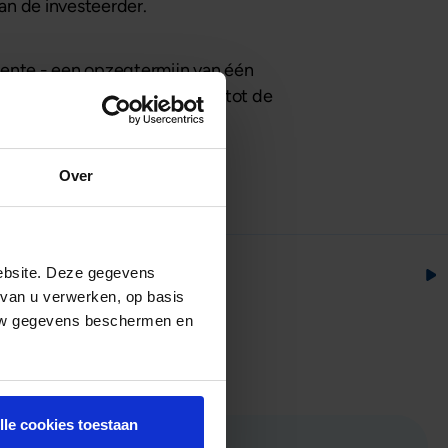
an de investeerder.
 rente - een opzegtermijn van één
en. De rente wordt berekend tot de
Over
ebsite. Deze gegevens
 van u verwerken, op basis
 uw gegevens beschermen en
lle cookies toestaan