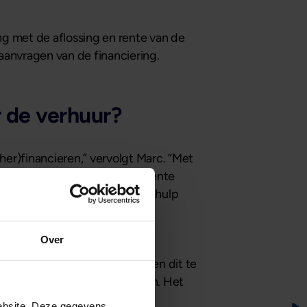
g met de aflossing en rente van de
aanvragen van de financiering.
r de verhuur?
er)financieren,” vervolgt Marc. “Met
n dat al tegen een scherpe rente
van €350.000 aanschaft met behulp
r maand heeft u jaarlijks een
Over
e delen door de financiering en dit te
dere kosten in zijn opgenomen. Het
ebsite. Deze gegevens