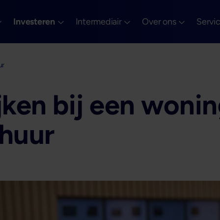
Investeren
Intermediair
Over ons
Servi
ur
jken bij een woni
rhuur