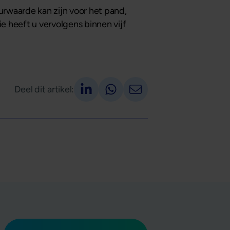
urwaarde kan zijn voor het pand,
ie heeft u vervolgens binnen vijf
Deel op LinkedIn
Deel via Whatsapp
Deel via email
Deel dit artikel: