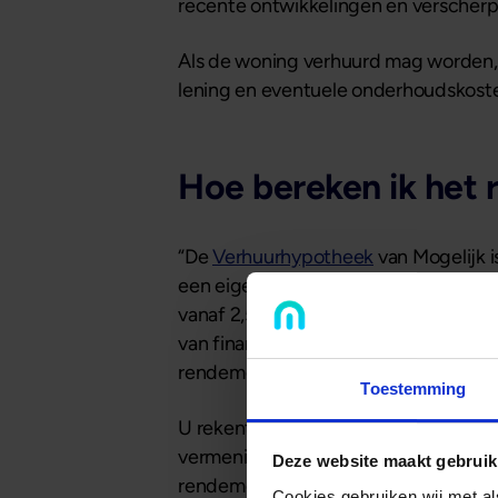
recente ontwikkelingen en verscherpt
Als de woning verhuurd mag worden, k
lening en eventuele onderhoudskosten
Hoe bereken ik het
“De
Verhuurhypotheek
van Mogelijk i
een eigen inbreng van minimaal 20% k
vanaf 2,5% tegen 5 jaar vast. Stel 
van financiering van € 250.000,- via
rendement van maar liefst 6%.”
Toestemming
U rekent zelf eenvoudig het rendement
vermenigvuldigen met 100%. Houdt er
Deze website maakt gebruik
rendement van 6% is dus bruto rend
Cookies gebruiken wij met a