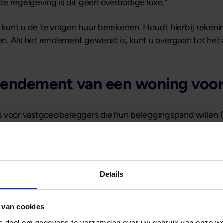
e regelgeving is dit geen overbodige luxe.”
unt u de te vragen huur berekenen. Houdt hierbij rekenin
. Als het rendement gewenst is, kunt u overgaan tot het 
 rendement van een woning voo
s voor vastgoedbeleggers die hun beleggingspand willen (h
unt u een woning kopen en financieren voor de verhuur. E
dat u een woning voor de verhuur tegen een marktwaarde 
 de Verhuurhypotheek. Bij huuropbrengsten van €1.750,- pe
Details
 uit door de jaarlijkse huuropbrengst minus rentelasten t
 rekening mee dat hier nog exploitatie- en eventuele an
 van cookies
ement (BAR).
ls doel om gegevens te verzamelen over uw gebruik van onze w