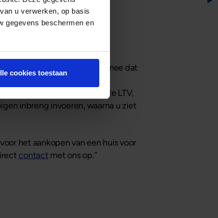
 van u verwerken, op basis
 uw gegevens beschermen en
nanciering?
isico? Houdt er dan rekening mee dat
lle cookies toestaan
leg van 20% van de markt- of
an eigen gelden. Hoe lager de LTV,
eigen inbreng invoeren, waarna u ziet
k voor het aankopen van een huis voor
irect
contact
met ons op.”