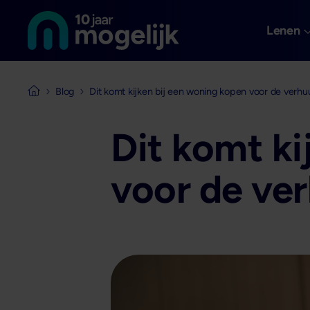
Naar de homepage van
Overslaan en naar de inhoud gaan
Lenen
Blog
Dit komt kijken bij een woning kopen voor de verhu
Naar de homepage van Mogelijk Vastgoedfinancieringen
Dit komt ki
voor de ve