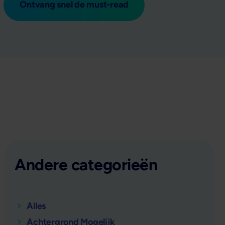
Ontvang snel de must-read
Andere categorieën
Alles
Achtergrond Mogelijk