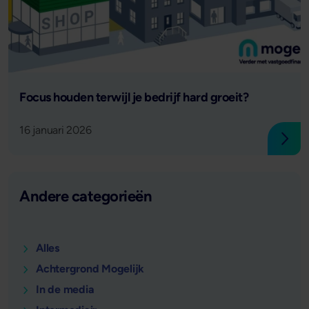
Lees verder
Focus houden terwijl je bedrijf hard groeit?
16 januari 2026
Lees
Andere categorieën
Alles
Achtergrond Mogelijk
In de media