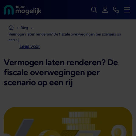
Zoek op de hele we
Inloggen
Bekijk t
Naar de homepage van
Men
Naar de homepage van Mogelijk Vastgoedfinancieringen
Blog
Vermogen laten renderen? De fiscale overwegingen per scenario op
een rij
Lees voor
Vermogen laten renderen? De
fiscale overwegingen per
scenario op een rij