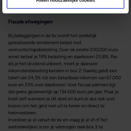
Alleen noodzakelijke cookies
dividendbelasting over.’
Fiscale afwegingen
Bij beleggingen in de bv wordt het werkelijk
gerealiseerde rendement belast met
vennootschapsbelasting. Over de eerste 200.000 euro
winst betaal je 19% belasting en daarboven 25,8%. Pas
als je het dividend uitkeert, moet je daarover
inkomstenbelasting betalen in box 2. Daarbij geldt een
tarief van 24,5% tot een belastbaar inkomen van 67.000
euro en 33% voor daarboven. Voor fiscaal partners ligt
die grens gezamenlijk op 134.000 euro per jaar. Maar je
kiest zelf wanneer je dit doet en kunt er dus ook voor
kiezen om het geld niet uit te keren en direct te
herinvesteren.
Investeer je al vanuit de bv en vraag je je af of het
aantrekkelijker is om je vermogen naar box 3 te