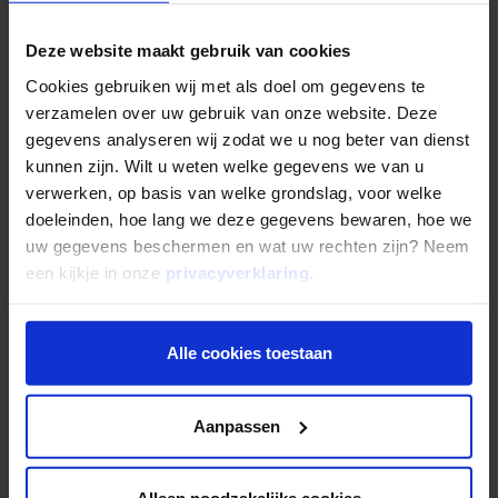
2% op je beleggingen, dan zit je liever in box 2, want in
box 3 betaal je belasting over het fictieve rendement
Deze website maakt gebruik van cookies
van 6,04%, die je in dat geval niet eens haalt.’
Cookies gebruiken wij met als doel om gegevens te
verzamelen over uw gebruik van onze website. Deze
gegevens analyseren wij zodat we u nog beter van dienst
Nadelen
kunnen zijn. Wilt u weten welke gegevens we van u
verwerken, op basis van welke grondslag, voor welke
Een reden om niet te willen investeren vanuit een bv kan
doeleinden, hoe lang we deze gegevens bewaren, hoe we
zijn dat je daarmee je anonimiteit verliest. ‘Iedereen kan
uw gegevens beschermen en wat uw rechten zijn? Neem
in het handelsregister de jaarrekening van je bv
een kijkje in onze
privacyverklaring
.
downloaden en zo precies zien wat je vermogen is.’
Daarnaast kun je jezelf met beleggingen vanuit de bv
ook fiscaal vastzetten. ‘Daarmee bedoel ik dat aan
Alle cookies toestaan
veranderingen in de structuur vaak fiscale gevolgen
zitten. Wil je vastgoedbeleggingen naar box 3
verplaatsen? Dan moet je opnieuw 10,4%
Aanpassen
overdrachtsbelasting betalen. En heb je het geld wegens
privéomstandigheden ineens nodig? Dan betaal je er