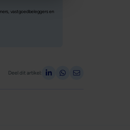
mers, vastgoedbeleggers en
Deel op LinkedIn
Deel via Whatsapp
Deel via email
Deel dit artikel: