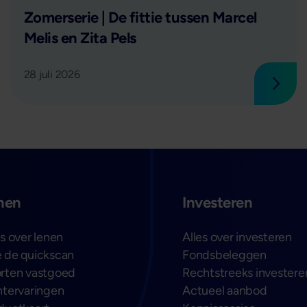
Lees verder
Zomerserie | De fittie tussen Marcel
Melis en Zita Pels
28 juli 2026
 verder
Lees 
nen
Investeren
es over lenen
Alles over investeren
 de quickscan
Fondsbeleggen
rten vastgoed
Rechtstreeks investere
ntervaringen
Actueel aanbod