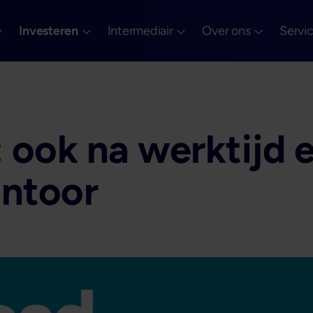
Investeren
Intermediair
Over ons
Servi
 ook na werktijd 
antoor