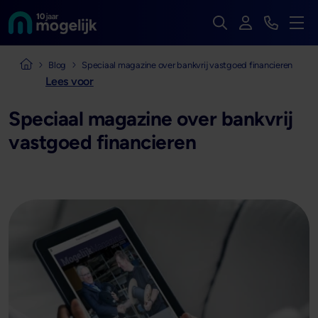
Zoek op de hele we
Inloggen
Bekijk t
Naar de homepage van
Men
Naar de homepage van Mogelijk Vastgoedfinancieringen
Blog
Speciaal magazine over bankvrij vastgoed financieren
Lees voor
Speciaal magazine over bankvrij
vastgoed financieren