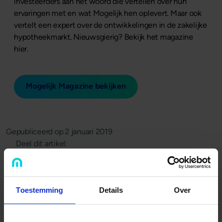
investeerders aan het woord die vertellen over hun
ervaringen met en wat Mogelijk hen oplevert. Maar ook
vertelt een expert over de ontwikkelingen in de zakelijke
hypotheekmarkt. Nieuwsgierig? Bekijk het magazine
hier.
Mogelijk Magazine bekijken
Gepubliceerd op
2 januari 2019
Deel dit artikel:
Deel op LinkedIn
Deel via Whatsapp
Deel via email
Toestemming
Details
Over
Terug naar overzicht