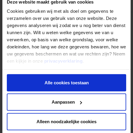
Deze website maakt gebruik van cookies
Cookies gebruiken wij met als doel om gegevens te
verzamelen over uw gebruik van onze website. Deze
gegevens analyseren wij zodat we u nog beter van dienst
Nog niet uitgelezen?
kunnen zijn. Wilt u weten welke gegevens we van u
verwerken, op basis van welke grondslag, voor welke
doeleinden, hoe lang we deze gegevens bewaren, hoe we
uw gegevens beschermen en wat uw rechten zijn? Neem
Andere categorieën
een kijkje in onze
privacyverklaring
.
Alle cookies toestaan
Alles
Achtergrond Mogelijk
In de media
Aanpassen
Intermediair
Investeren
Alleen noodzakelijke cookies
Lenen