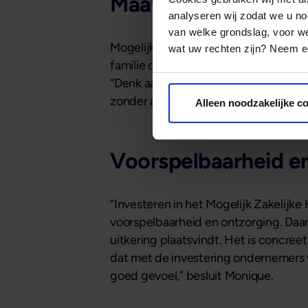
Maatwerk voor ver
analyseren wij zodat we u no
van welke grondslag, voor 
Mogelijk biedt bovendien ruimte voor
wat uw rechten zijn? Neem ee
familie of een klein consortium, een
“Denk aan looptijd, type vastgoed, r
zonder andere investeerders, vinden
Alleen noodzakelijke c
Voorspelbaarheid en
“Investeren in het Mogelijk Zakelijke
voorspelbaarheid en ontzorging. Daar
uitkering plaatsvindt. Het is concreet
dat met de investering ondernemers w
goed gevoel,” besluit Monique.