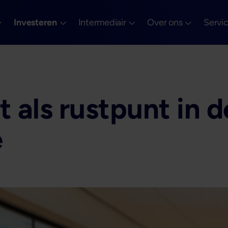
Investeren
Intermediair
Over ons
Servi
t als rustpunt in d
e