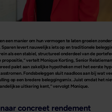
eken een manier om hun vermogen te laten groeien zonde
Sparen levert nauwelijks iets op en traditionele belegging
in als een stabiel, structureel onderdeel van de portefeui
ze propositie,” vertelt Monique Korting, Senior Relatie
breed palet aan zakelijke hypotheken met het eerste hyp
 kasstromen. Fondsbeleggen sluit naadloos aan bij wat v
lling op een bredere beleggingsmix. Juist omdat het niet
delijkse uitkering kent,” vervolgt Monique.
 naar concreet rendement