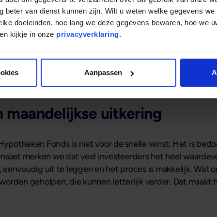
mogenden
g beter van dienst kunnen zijn. Wilt u weten welke gegevens we
welke doeleinden, hoe lang we deze gegevens bewaren, hoe we
 maatwerk. In specifieke gevallen kan met een selecte gro
n kijkje in onze
privacyverklaring
.
 apart fonds worden ingericht. “Dan bepalen we samen het 
isicoprofiel of andere kenmerken. Dat er geïnvesteerd wo
 sommigen een pre.”
ookies
Aanpassen
A
 maandelijkse uitkering
 Hypotheken Fonds is niet voor de snelle winst. Het is bedo
naast merken we dat veel investeerders het heel waardevo
, eenvoudig uit te leggen en het proces is makkelijk. Wat oo
orden geholpen, die kunnen letterlijk verder. Dat maakt h