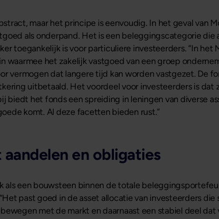
bstract, maar het principe is eenvoudig. In het geval van M
goed als onderpand. Het is een beleggingscategorie die a
aker toegankelijk is voor particuliere investeerders. “In h
in waarmee het zakelijk vastgoed van een groep ondernem
oor vermogen dat langere tijd kan worden vastgezet. De f
kering uitbetaald. Het voordeel voor investeerders is dat 
j biedt het fonds een spreiding in leningen van diverse as
 goede komt. Al deze facetten bieden rust.”
 aandelen en obligaties
jk als een bouwsteen binnen de totale beleggingsportefeuil
“Het past goed in de asset allocatie van investeerders die 
ebewegen met de markt en daarnaast een stabiel deel dat