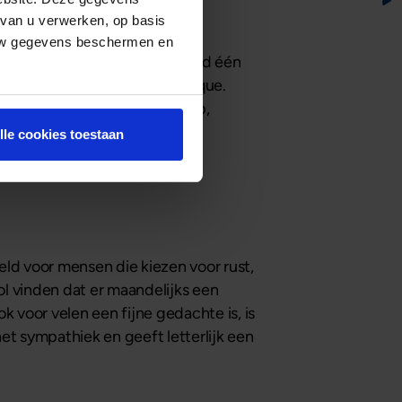
 van u verwerken, op basis
 uw gegevens beschermen en
ep investeerders, bijvoorbeeld één
beleggingsbeleid,” zegt Monique.
rdt met een afgebakende groep,
lle cookies toestaan
eld voor mensen die kiezen voor rust,
l vinden dat er maandelijks een
k voor velen een fijne gedachte is, is
et sympathiek en geeft letterlijk een