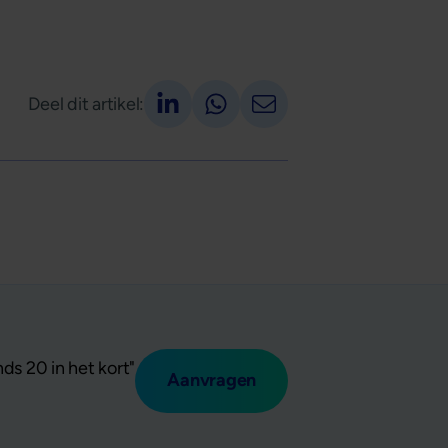
Deel op LinkedIn
Deel via Whatsapp
Deel via email
Deel dit artikel:
ds 20 in het kort"
Aanvragen