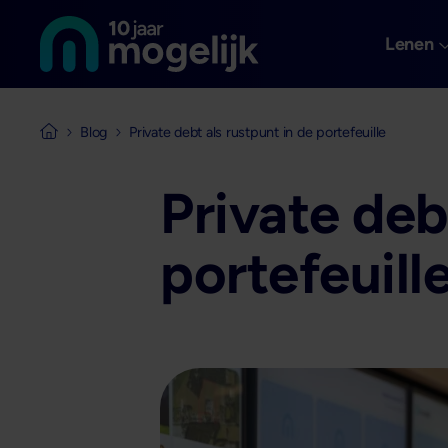
Naar de homepage van
Overslaan en naar de inhoud gaan
Lenen
Blog
Private debt als rustpunt in de portefeuille
Naar de homepage van Mogelijk Vastgoedfinancieringen
Private deb
portefeuill