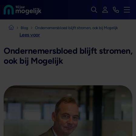
Zoek op de hele we
Inloggen
Bekijk t
Naar de homepage van
Men
Naar de homepage van Mogelijk Vastgoedfinancieringen
Blog
Ondernemersbloed blijft stromen, ook bij Mogelijk
Lees voor
Ondernemersbloed blijft stromen,
ook bij Mogelijk