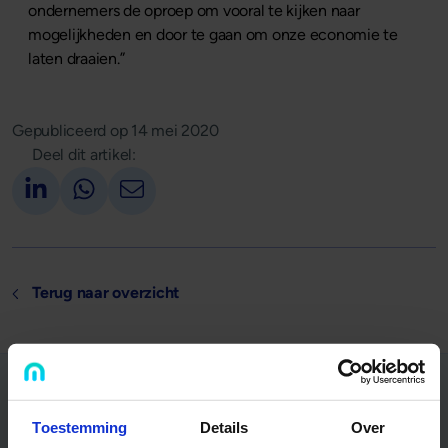
ondernemers de oproep om vooral te kijken naar
mogelijkheden en door te gaan om onze economie te
laten draaien.”
Gepubliceerd op
14 mei 2020
Deel dit artikel:
Deel op LinkedIn
Deel via Whatsapp
Deel via email
Terug naar overzicht
Overweegt u als ondernemer een bedrijfspand te kopen?
Toestemming
Details
Over
Verrijk uw kennis met artikelen van een vastgoedbelegger,