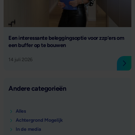
Lees verder
Een interessante beleggingsoptie voor zzp’ers om
een buffer op te bouwen
14 juli 2026
Lees
Andere categorieën
Alles
Achtergrond Mogelijk
In de media