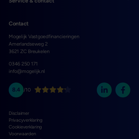
Open
Service & contact
Contact
Mogelijk Vastgoedfinancieringen
Amerlandseweg 2
3621 ZC Breukelen
0346 250 171
info@mogelijk.nl
8.4
/10
Disclaimer
Privacyverklaring
Cookieverklaring
Voorwaarden