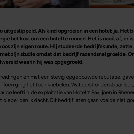
 uitgestippeld. Als kind opgroeien in een hotel: ja. Het 
gie het kost om een hotel te runnen. Het is nooit af, er is 
er koos zijn eigen route. Hij studeerde bedrijfskunde, zet
jk met zijn studie omdat dat bedrijf razendsnel groeide. 
lwereld waarin hij was opgegroeid.
breidingen en met een stevig opgebouwde reputatie, gaven
. Toen ging het toch kriebelen. Wat eerst ondenkbaar leek,
arige leeftijd de exploitatie van Hotel ’t Paviljoen in Rhen
at dieper dan ik dacht. Dit bedrijf laten gaan voelde niet go