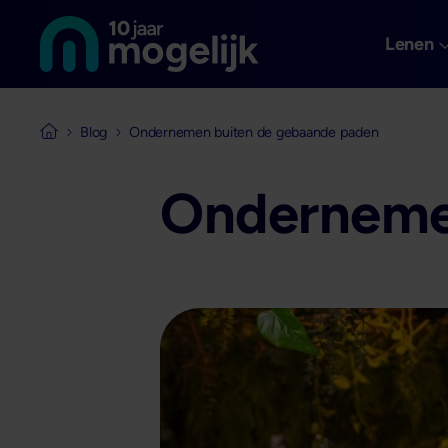
Naar de homepage van
Overslaan en naar de inhoud gaan
Lenen
Blog
Ondernemen buiten de gebaande paden
Naar de homepage van Mogelijk Vastgoedfinancieringen
Onderneme