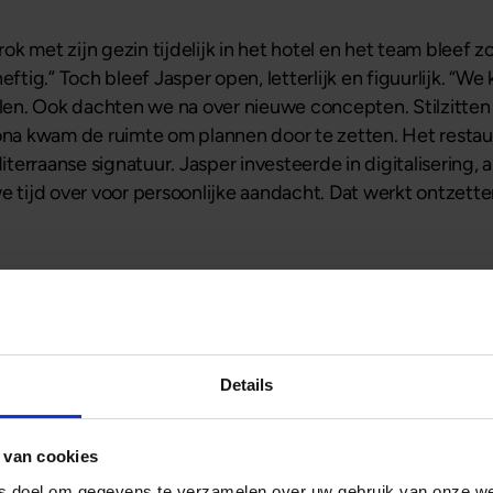
 met zijn gezin tijdelijk in het hotel en het team bleef zo
eftig.” Toch bleef Jasper open, letterlijk en figuurlijk. “W
n. Ook dachten we na over nieuwe concepten. Stilzitten w
na kwam de ruimte om plannen door te zetten. Het restau
erraanse signatuur. Jasper investeerde in digitalisering, 
e tijd over voor persoonlijke aandacht. Dat werkt ontzett
ment voor de toekomst
idelijke langetermijnwens: ook eigenaar worden van het v
breiding, verduurzaming of herinrichting, is eigendom ess
Details
den om te kopen bij de grootbanken. “Ik merkte al snel dat
ken vooral naar ratio’s en vaste formats, maar daarmee do
 van cookies
t en duidelijke toekomstplannen heeft. Via mijn adviseur kw
ls doel om gegevens te verzamelen over uw gebruik van onze w