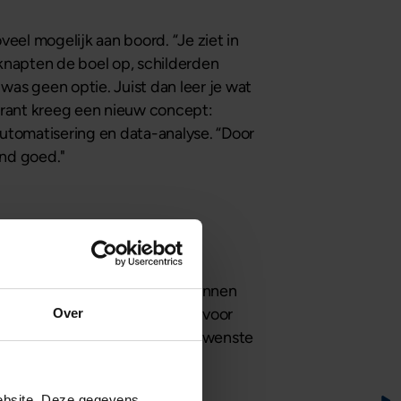
veel mogelijk aan boord. “Je ziet in
e knapten de boel op, schilderden
as geen optie. Juist dan leer je wat
rant kreeg een nieuw concept:
automatisering en data-analyse. “Door
end goed."
astgoed. Juist om verder te kunnen
entieel.” Jasper verkende daarvoor
Over
 mijn verhaal moeilijk in de gewenste
e je soms geen recht aan een
am ik uit bij Mogelijk.”
ebsite. Deze gegevens