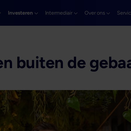
Investeren
Intermediair
Over ons
Servi
n buiten de geba