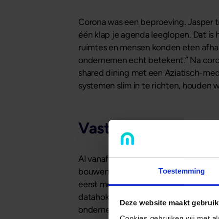
Corona was een beproeving. Jasper trok
één klap je agenda leeglopen. Dat is h
ruimtes en mensen konden eten afhale
ondernemen echt betekent.” Na coro
shared dining met een Aziatisch-medit
systemen slim in te richten, houden w
Vastgoed als funda
Al vanaf het begin had Jasper een du
bouwen. “Als je plannen hebt voor uit
Toestemming
eerst met zijn adviseur de mogelijkhe
datahokjes te vangen was. Banken kij
Deze website maakt gebruik
onderneming die al jaren stabiel draai
Cookies gebruiken wij met a