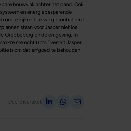
hikbare bouwvlak achter het pand. Ook
rsysteem en energiebesparende
sch om te kijken hoe we gecontroleerd
plannen staan voor Jasper niet los
t de Grebbeberg en de omgeving. In
akte me echt trots,” vertelt Jasper.
ambitie is om dat erfgoed te behouden
Deel op LinkedIn
Deel via Whatsapp
Deel via email
Deel dit artikel: