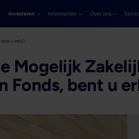
Investeren
Intermediair
Over ons
Servi
bent u erbij?
e Mogelijk Zakeli
 Fonds, bent u er