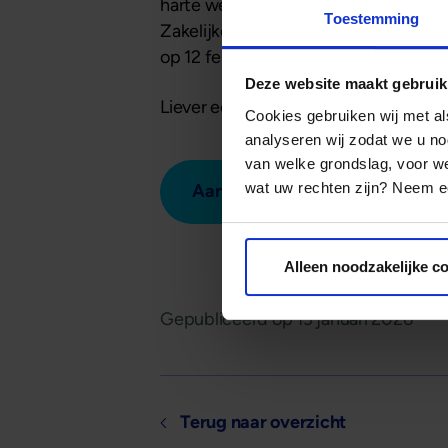
harte welkom voor een kennissessie o
Toestemming
Zakelijke Hypotheken Fonds. De sessie
op 12 februari vindt plaats in bij
De Ha
Deze website maakt gebruik
Liever een persoonlijk gesprek? Plan
Cookies gebruiken wij met a
analyseren wij zodat we u no
van welke grondslag, voor 
wat uw rechten zijn? Neem ee
Aanmelden kennissessie
Alleen noodzakelijke c
Gepubliceerd op
13 januari 2026
Terug naar overzicht