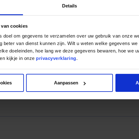
ver fondsbeleggen. U kunt kennismaken met Mogelijk en kr
Details
s vinden plaats op 29 januari, 3 en 26 februari bij ons in 
vixhorst
in De Schiphorst (Drenthe)
 van cookies
 dan eenvoudig een afspraak in via onze
afspraakplanner
.
ls doel om gegevens te verzamelen over uw gebruik van onze w
g beter van dienst kunnen zijn. Wilt u weten welke gegevens we
welke doeleinden, hoe lang we deze gegevens bewaren, hoe we
n kijkje in onze
privacyverklaring
.
ookies
Aanpassen
A