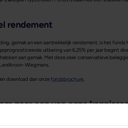
el rendement
ding, gemak en een aantrekkelijk rendement, is het fonds 
geprognosticeerde uitkering van 6,25% per jaar begint di
te hebben aan gemak. Met deze zeer conservatieve beleg
a Landkroon-Wiegmans.
gen download dan onze
fondsbrochure
.
Kom naar een van onze kennisses
ar heeft u nog specifieke vragen of wilt u de details nog