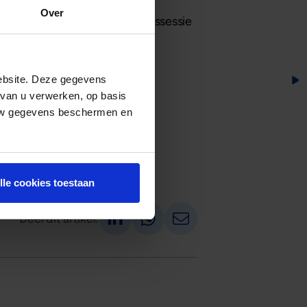
ijgt uitleg over het Mogelijk
Over
Breukelen op kantoor. De kennissessie
ebsite. Deze gegevens
 van u verwerken, op basis
 uw gegevens beschermen en
lle cookies toestaan
Deel op LinkedIn
Deel via Whatsapp
Deel via email
Deel dit artikel: