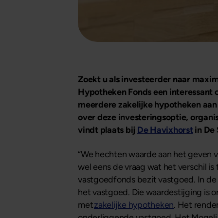
Zoekt u als investeerder naar maxima
Hypotheken Fonds een interessant o
meerdere zakelijke hypotheken aan
over deze investeringsoptie, organi
vindt plaats bij
De Havixhorst
in De
“We hechten waarde aan het geven va
wel eens de vraag wat het verschil is
vastgoedfonds bezit vastgoed. In d
het vastgoed. Die waardestijging is 
met
zakelijke hypotheken
. Het rende
onderliggende vastgoed. Het Mogelij