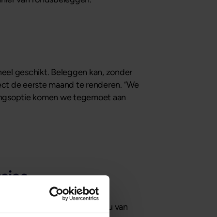
heel geschikt. Beleggen kan, zonder
rect de eerste maand te renderen. “We
gingsoptie komen we tegemoet aan
sies
 beter leren kennen? Dan bent u van