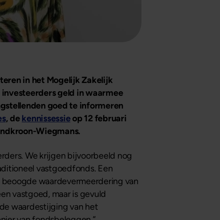
teren in het Mogelijk Zakelijk
n investeerders geld in waarmee
gstellenden goed te informeren
es
, de
kennissessie
op 12 februari
 Landkroon-Wiegmans.
rders. We krijgen bijvoorbeeld nog
aditioneel vastgoedfonds. Een
de beoogde waardevermeerdering van
een vastgoed, maar is gevuld
 de waardestijging van het
anier van fondsbeleggen.”