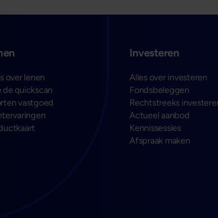
nen
Investeren
es over lenen
Alles over investeren
 de quickscan
Fondsbeleggen
rten vastgoed
Rechtstreeks investere
ntervaringen
Actueel aanbod
ductkaart
Kennissessies
Afspraak maken