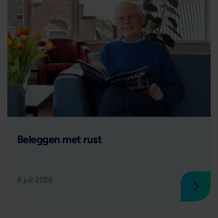
Lees verder
Beleggen met rust
8 juli 2026
 verder
Lees 