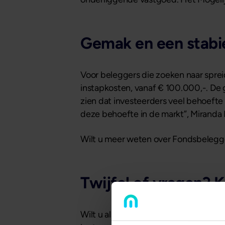
Gemak en een stabi
Voor beleggers die zoeken naar sprei
instapkosten, vanaf € 100.000,-. De 
zien dat investeerders veel behoef
deze behoefte in de markt”, Mirand
Wilt u meer weten over Fondsbeleg
Twijfel of vragen? 
Wilt u als investeerder deelnemen, ma