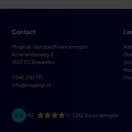
Contact
Le
Mogelijk Vastgoedfinancieringen
All
Amerlandseweg 2
Doe
3621 ZC Breukelen
Soo
Kla
0346 250 171
Pro
info@mogelijk.nl
8.4
/10
1.262 beoordelingen