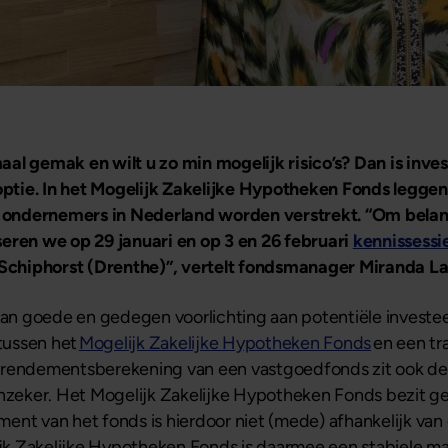
al gemak en wilt u zo min mogelijk risico’s? Dan is inves
ptie. In het Mogelijk Zakelijke Hypotheken Fonds legge
 ondernemers in Nederland worden verstrekt. “Om belan
seren we op 29 januari en op 3 en 26 februari
kennissessi
 Schiphorst (Drenthe)”, vertelt fondsmanager Miranda
n goede en gedegen voorlichting aan potentiële investee
 tussen het
Mogelijk Zakelijke Hypotheken Fonds
en een tr
e rendementsberekening van een vastgoedfonds zit ook 
onzeker. Het Mogelijk Zakelijke Hypotheken Fonds bezit g
ment van het fonds is hierdoor niet (mede) afhankelijk van
k Zakelijke Hypotheken Fonds is daarmee een stabiele m