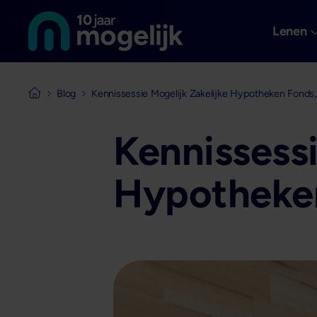
Naar de homepage van
Overslaan en naar de inhoud gaan
Lenen
Blog
Kennissessie Mogelijk Zakelijke Hypotheken Fonds, 
Naar de homepage van Mogelijk Vastgoedfinancieringen
Kennissessi
Hypotheken