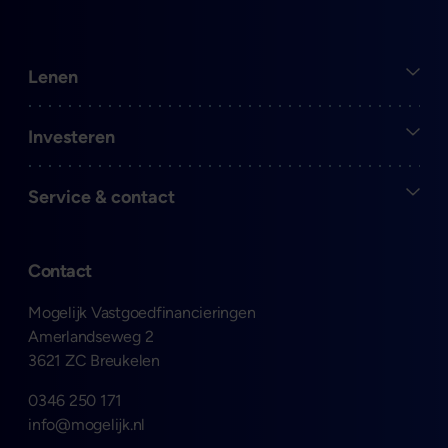
Open
Lenen
Open
Investeren
Open
Service & contact
Contact
Mogelijk Vastgoedfinancieringen
Amerlandseweg 2
3621 ZC Breukelen
0346 250 171
info@mogelijk.nl