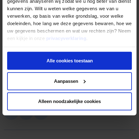
gegevens analyseren wij zodat we u nog beter van dienst
kunnen zijn. Wilt u weten welke gegevens we van u
verwerken, op basis van welke grondslag, voor welke
doeleinden, hoe lang we deze gegevens bewaren, hoe we
...de podcast 'Het Geld en de Stenen'
uw gegevens beschermen en wat uw rechten zijn? Neem
een kijkje in onze
privacyverklaring
.
In de uitzendingen van 'Het Geld en de Stenen' delen
ondernemers, vastgoedbeleggers en investeerders hun
ervaringen over vastgoed financieren.
Alle cookies toestaan
Naar 'Het Geld en de Stenen'
Aanpassen
Gepubliceerd op
3 januari 2022
Deel dit artikel:
Alleen noodzakelijke cookies
Deel op LinkedIn
Deel via Whatsapp
Deel via email