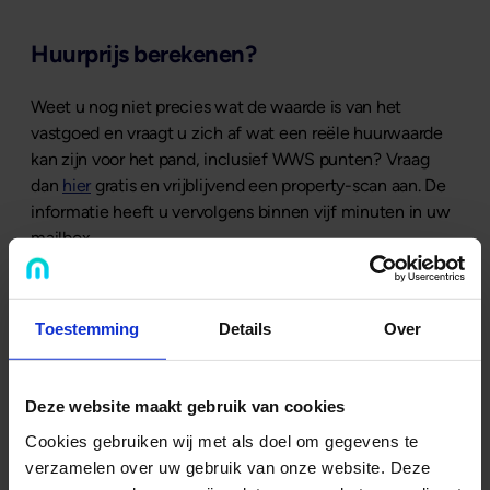
Huurprijs berekenen?
Weet u nog niet precies wat de waarde is van het
vastgoed en vraagt u zich af wat een reële huurwaarde
kan zijn voor het pand, inclusief WWS punten? Vraag
dan
hier
gratis en vrijblijvend een property-scan aan. De
informatie heeft u vervolgens binnen vijf minuten in uw
mailbox.
Laat u ook inspireren door...
Toestemming
Details
Over
Deze website maakt gebruik van cookies
Cookies gebruiken wij met als doel om gegevens te
verzamelen over uw gebruik van onze website. Deze