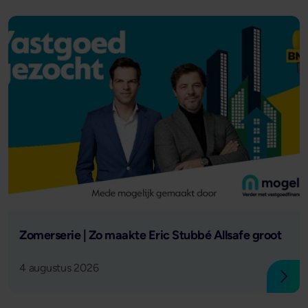
Lees verder
Zomerserie | Zo maakte Eric Stubbé Allsafe groot
4 augustus 2026
Lees