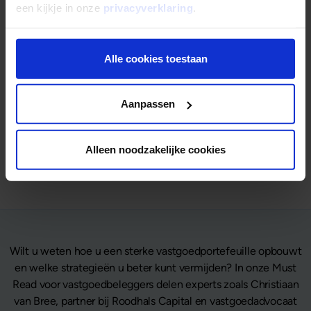
een kijkje in onze
privacyverklaring
.
Gepubliceerd op
13 september 2022
Alle cookies toestaan
Deel dit artikel:
Deel op LinkedIn
Deel via Whatsapp
Deel via email
Aanpassen
Alleen noodzakelijke cookies
Terug naar overzicht
Wilt u weten hoe u een sterke vastgoedportefeuille opbouwt
en welke strategieën u beter kunt vermijden? In onze Must
Read voor vastgoedbeleggers delen experts zoals Christiaan
van Bree, partner bij Roodhals Capital en vastgoedadvocaat