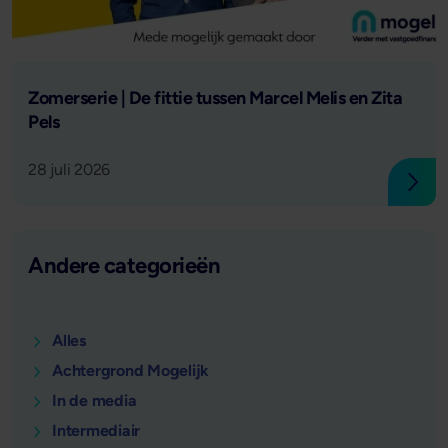
Lees verder
Zomerserie | De fittie tussen Marcel Melis en Zita
Pels
28 juli 2026
Lees
Andere categorieën
Alles
Achtergrond Mogelijk
In de media
Intermediair