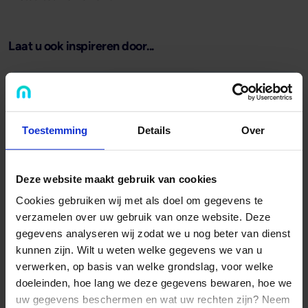
Laat u ook inspireren door...
Toestemming
Details
Over
Deze website maakt gebruik van cookies
Cookies gebruiken wij met als doel om gegevens te
...de podcast 'Het Geld en de Stenen'
verzamelen over uw gebruik van onze website. Deze
gegevens analyseren wij zodat we u nog beter van dienst
In de uitzendingen van 'Het Geld en de Stenen' delen
kunnen zijn. Wilt u weten welke gegevens we van u
ondernemers, vastgoedbeleggers en investeerders hun
verwerken, op basis van welke grondslag, voor welke
ervaringen over vastgoed financieren.
doeleinden, hoe lang we deze gegevens bewaren, hoe we
uw gegevens beschermen en wat uw rechten zijn? Neem
Naar 'Het Geld en de Stenen'