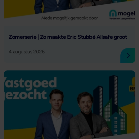
Lees verder
Zomerserie | Zo maakte Eric Stubbé Allsafe groot
4 augustus 2026
Lees