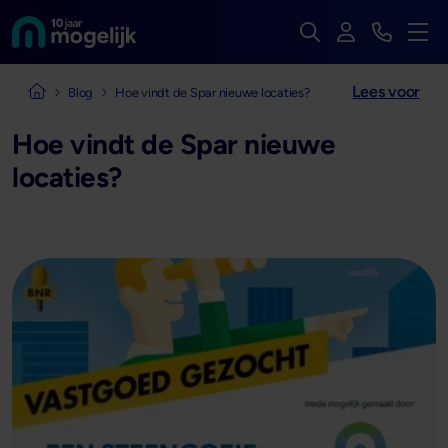
Zoek op de hele we
Inloggen
Bekijk t
Naar de homepage van
Men
Lees voor
Naar de homepage van Mogelijk Vastgoedfinancieringen
Blog
Hoe vindt de Spar nieuwe locaties?
Hoe vindt de Spar nieuwe
locaties?