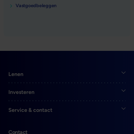
Vastgoedbeleggen
Open
Lenen
Open
Investeren
Open
Service & contact
Contact