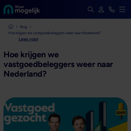
Zoek op de hele we
Inloggen
Bekijk t
Naar de homepage van
Men
Naar de homepage van Mogelijk Vastgoedfinancieringen
Blog
Hoe krijgen we vastgoedbeleggers weer naar Nederland?
Lees voor
Hoe krijgen we
vastgoedbeleggers weer naar
Nederland?