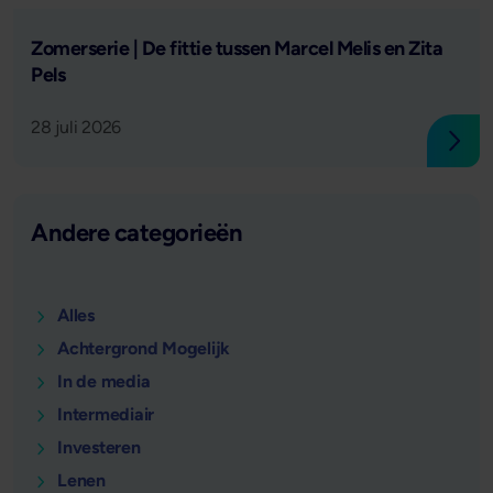
Lees verder
Zomerserie | De fittie tussen Marcel Melis en Zita
Pels
28 juli 2026
Lees
Andere categorieën
Alles
Achtergrond Mogelijk
In de media
Intermediair
Investeren
Lenen