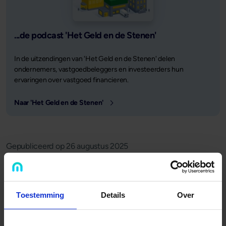
...de podcast 'Het Geld en de Stenen'
In de uitzendingen van 'Het Geld en de Stenen' delen
ondernemers, vastgoedbeleggers en investeerders hun
ervaringen over vastgoed financieren.
Naar 'Het Geld en de Stenen'
Gepubliceerd op
26 augustus 2025
Deel dit artikel:
Deel op LinkedIn
Deel via Whatsapp
Deel via email
Toestemming
Details
Over