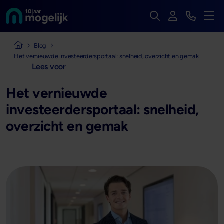
Zoek op de hele we
Inloggen
Bekijk t
Naar de homepage van
Men
Naar de homepage van Mogelijk Vastgoedfinancieringen
Blog
Het vernieuwde investeerdersportaal: snelheid, overzicht en gemak
Lees voor
Het vernieuwde
investeerdersportaal: snelheid,
overzicht en gemak