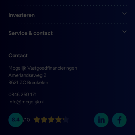
Open
Investeren
Open
Service & contact
Contact
Mogelijk Vastgoedfinancieringen
Amerlandseweg 2
3621 ZC Breukelen
0346 250 171
info@mogelijk.nl
8.4
/10