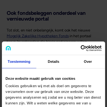
Ook fondsbeleggen onderdeel van
vernieuwde portal
Tot slot, en niet onbelangrijk, komt ook het nieuwe
Mogelijk Zakelijke Hypotheken Fonds
in het portaal
terug. Investeerders die hierin participeren willen
uiteraard overzicht van hun participatie en het
rendement dat er behaald wordt. Ook bij het openstellen
van een volgend fonds zal de inschrijving erop via het
Toestemming
Details
Over
nieuwe portaal kunnen verlopen.
Deze website maakt gebruik van cookies
Monitoren bij de uitrol
Cookies gebruiken wij met als doel om gegevens te
verzamelen over uw gebruik van onze website. Deze
Met drie dagen te gaan is het aftellen echt wel
gegevens analyseren wij zodat we u nog beter van dienst
begonnen. “Best spannend”, vindt Sem. “We vernieuwen
kunnen zijn. Wilt u weten welke gegevens we van u
toch wel de voordeur van Mogelijk hier. Maar ik heb er