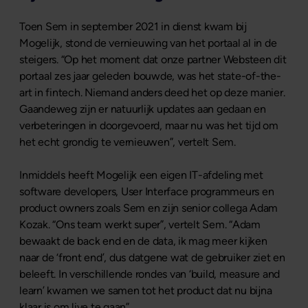
Toen Sem in september 2021 in dienst kwam bij
Mogelijk, stond de vernieuwing van het portaal al in de
steigers. “Op het moment dat onze partner Websteen dit
portaal zes jaar geleden bouwde, was het state-of-the-
art in fintech. Niemand anders deed het op deze manier.
Gaandeweg zijn er natuurlijk updates aan gedaan en
verbeteringen in doorgevoerd, maar nu was het tijd om
het echt grondig te vernieuwen”, vertelt Sem.
Inmiddels heeft Mogelijk een eigen IT-afdeling met
software developers, User Interface programmeurs en
product owners zoals Sem en zijn senior collega Adam
Kozak. “Ons team werkt super”, vertelt Sem. “Adam
bewaakt de back end en de data, ik mag meer kijken
naar de ‘front end’, dus datgene wat de gebruiker ziet en
beleeft. In verschillende rondes van ‘build, measure and
learn’ kwamen we samen tot het product dat nu bijna
klaar is om live te gaan”.