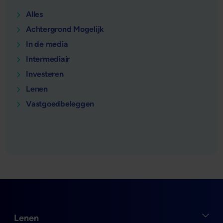
Alles
Achtergrond Mogelijk
In de media
Intermediair
Investeren
Lenen
Vastgoedbeleggen
Open
Lenen