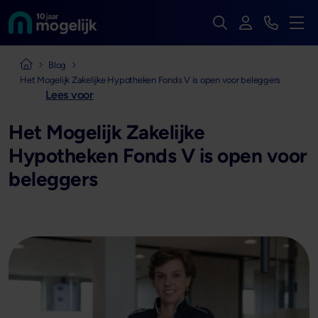
Zoek op de hele we
Inloggen
Bekijk t
Naar de homepage van
Men
Naar de homepage van Mogelijk Vastgoedfinancieringen
Blog
Het Mogelijk Zakelijke Hypotheken Fonds V is open voor beleggers
Lees voor
Het Mogelijk Zakelijke
Hypotheken Fonds V is open voor
beleggers