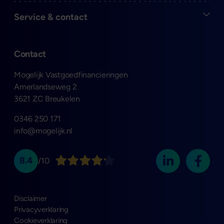
Open
Service & contact
Contact
Mogelijk Vastgoedfinancieringen
Amerlandseweg 2
3621 ZC Breukelen
0346 250 171
info@mogelijk.nl
8.4
/10
Disclaimer
Privacyverklaring
Cookieverklaring