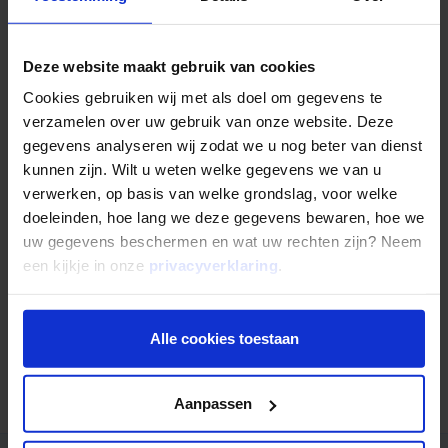
Direct inschrijven?
Deze website maakt gebruik van cookies
Cookies gebruiken wij met als doel om gegevens te
U kunt zich ook als u wilt
direct inschrijven
om deel te
verzamelen over uw gebruik van onze website. Deze
nemen aan het Mogelijk Zakelijk Vastgoed Fonds V.
gegevens analyseren wij zodat we u nog beter van dienst
kunnen zijn. Wilt u weten welke gegevens we van u
verwerken, op basis van welke grondslag, voor welke
Gepubliceerd op
22 mei 2023
doeleinden, hoe lang we deze gegevens bewaren, hoe we
Deel dit artikel:
uw gegevens beschermen en wat uw rechten zijn? Neem
Deel op LinkedIn
Deel via Whatsapp
Deel via email
een kijkje in onze
privacyverklaring
.
Alle cookies toestaan
Terug naar overzicht
Aanpassen