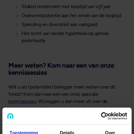
Stabiel rendement met looptijd van vijf jaar
Overwinstpotentie aan het einde van de looptijd
Spreiding en diversiteit aan vastgoed
Het recht van eerste hypotheek op gehele
portefeuille
Meer weten? Kom naar een van onze
kennissessies
Wilt u als (potentiële) belegger meer weten over dit
fonds? Kom dan naar een van onze speciale
kennissessies
. Wij leggen u dan meer uit over de
structuur van het fonds en hoe we objecten selecteren.
Natuurlijk kunt u tijdens de sessies ook uw vragen stellen
en kennismaken met het team. Interesse? U kunt zich
hier
aanmelden en voel u vrij iemand mee te nemen.
Toestemming
Details
Over