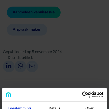
Aanmelden kennissessie
Afspraak maken
Gepubliceerd op
5 november 2024
Deel dit artikel:
Deel op LinkedIn
Deel via Whatsapp
Deel via email
Terug naar overzicht
Toestemming
Details
Over