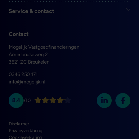
Open
Service & contact
Contact
Mogelijk Vastgoedfinancieringen
Amerlandseweg 2
3621 ZC Breukelen
0346 250 171
info@mogelijk.nl
8.4
/10
Disclaimer
Privacyverklaring
Cookieverklaring