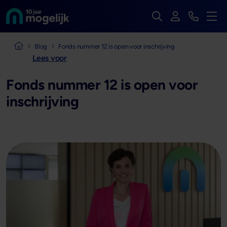
Zoek op de hele we
Inloggen
Bekijk t
Naar de homepage van
Men
Naar de homepage van Mogelijk Vastgoedfinancieringen
Blog
Fonds nummer 12 is open voor inschrijving
Lees voor
Fonds nummer 12 is open voor
inschrijving