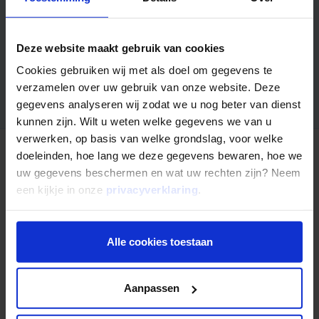
Bent u op zoek naar manieren om uw geld te investeren?
Deze website maakt gebruik van cookies
Ontdek investeringskansen bij Mogelijk.
Cookies gebruiken wij met als doel om gegevens te
Ontvang binnen 5 minuten de brochure
verzamelen over uw gebruik van onze website. Deze
gegevens analyseren wij zodat we u nog beter van dienst
kunnen zijn. Wilt u weten welke gegevens we van u
verwerken, op basis van welke grondslag, voor welke
doeleinden, hoe lang we deze gegevens bewaren, hoe we
Nog niet uitgelezen?
uw gegevens beschermen en wat uw rechten zijn? Neem
een kijkje in onze
privacyverklaring
.
Alle cookies toestaan
Aanpassen