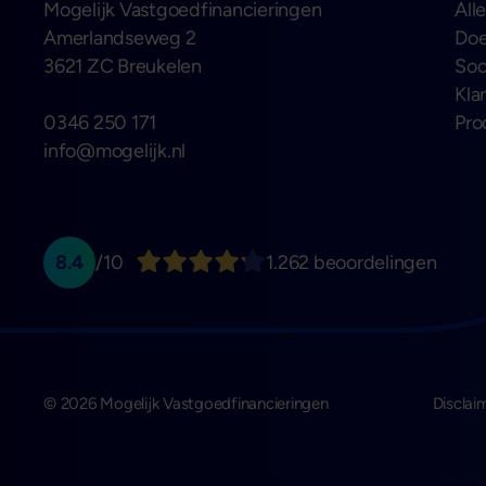
Mogelijk Vastgoedfinancieringen
All
Amerlandseweg 2
Doe
3621 ZC Breukelen
Soo
Kla
0346 250 171
Pro
info@mogelijk.nl
8.4
/10
1.262 beoordelingen
© 2026 Mogelijk Vastgoedfinancieringen
Disclai