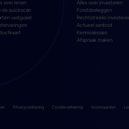
es over lenen
Alles over investeren
 de quickscan
Fondsbeleggen
rten vastgoed
Rechtstreeks investere
ntervaringen
Actueel aanbod
ductkaart
Kennissessies
Afspraak maken
mer
Privacyverklaring
Cookieverklaring
Voorwaarden
Le