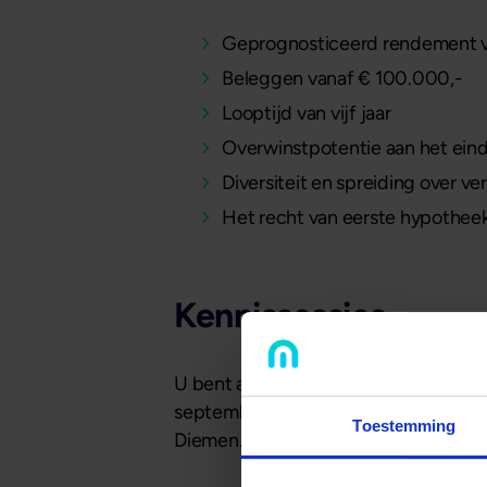
Geprognosticeerd rendement 
Beleggen vanaf € 100.000,-
Looptijd van vijf jaar
Overwinstpotentie aan het eind
Diversiteit en spreiding over 
Het recht van eerste hypotheek
Kennissessies
U bent altijd welkom op een van onze 
september en 3 oktober in Breukelen.
Toestemming
Diemen. Inschrijven voor een van de s