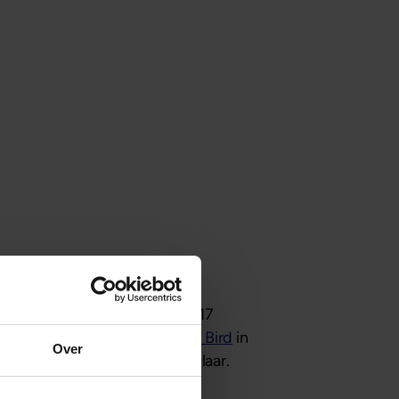
oor fonds 11 gepland op 12 en 17
 op 24 september bij
House of Bird
in
Over
ij staan met plezier voor u klaar.