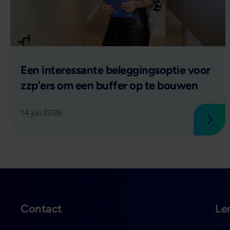
Lees verder
Een interessante beleggingsoptie voor
zzp’ers om een buffer op te bouwen
14 juli 2026
Lees
Contact
Le