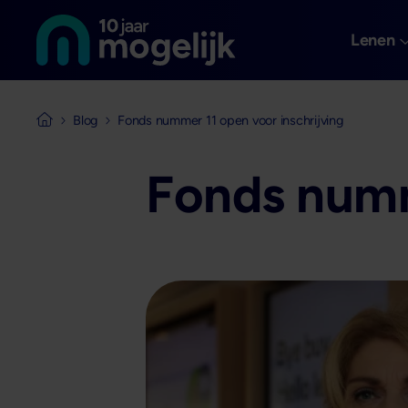
Naar de homepage van
Overslaan en naar de inhoud gaan
Lenen
Blog
Fonds nummer 11 open voor inschrijving
Naar de homepage van Mogelijk Vastgoedfinancieringen
Fonds numm