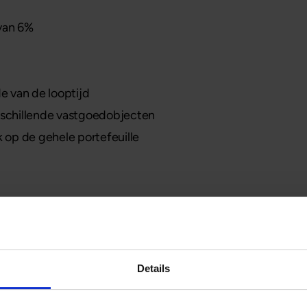
van 6%
e van de looptijd
verschillende vastgoedobjecten
 op de gehele portefeuille
kennissessies bij ons op kantoor in Breukelen. Deze zijn v
 Ook organiseren wij een kennissessie op locatie, dit keer
Details
essies kan via onderstaande knop. Welke route u ook kiest, w