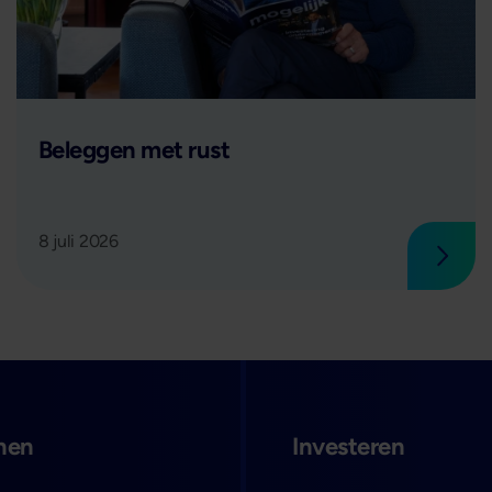
Lees verder
Beleggen met rust
8 juli 2026
 verder
Lees 
nen
Investeren