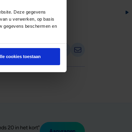
ebsite. Deze gegevens
 van u verwerken, op basis
 uw gegevens beschermen en
Deel op LinkedIn
Deel via Whatsapp
Deel via email
Deel dit artikel:
lle cookies toestaan
ds 20 in het kort"
Aanvragen