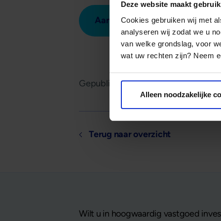
Deze website maakt gebruik
Aanmelden kennissessie
Cookies gebruiken wij met a
analyseren wij zodat we u no
van welke grondslag, voor 
wat uw rechten zijn? Neem ee
Gepubliceerd op
2 september 2024
Alleen noodzakelijke c
Terug naar overzicht
Wilt u in hoogwaardig vastgoed invest