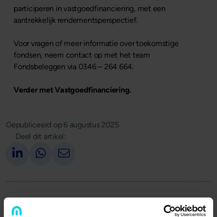
participeren in vastgoedfinanciering, met een
aantrekkelijk rendementsperspectief.
Voor vragen of meer informatie over toekomstige
fondsen, neem contact op met het team
Fondsbeleggen via 0346 – 264 664.
Verder met Vastgoedfinanciering.
Gepubliceerd op
6 augustus 2025
Deel dit artikel:
Deel op LinkedIn
Deel via Whatsapp
Deel via email
Terug naar overzicht