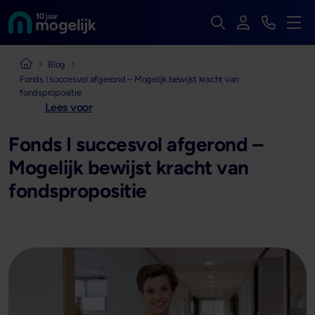
Zoek op de hele we
Inloggen
Bekijk t
Naar de homepage van
Men
Naar de homepage van Mogelijk Vastgoedfinancieringen
Blog
Fonds I succesvol afgerond – Mogelijk bewijst kracht van
fondspropositie
Lees voor
Fonds I succesvol afgerond –
Mogelijk bewijst kracht van
fondspropositie