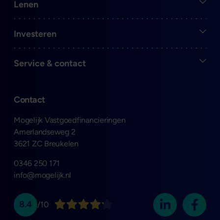
Open
Lenen
Open
Investeren
Open
Service & contact
Contact
Mogelijk Vastgoedfinancieringen
Amerlandseweg 2
3621 ZC Breukelen
0346 250 171
info@mogelijk.nl
8.4
/10