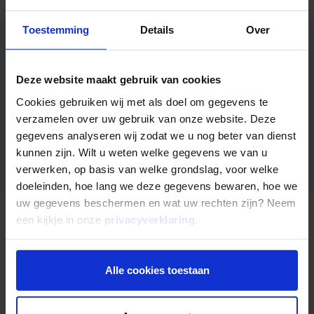
Toestemming
Details
Over
Wilt u in hoogwaardig vastgoed investeren in een gespreide
Deze website maakt gebruik van cookies
portefeuille? In deze brochure "Fonds 20 in het kort" leest u
de kern informatie over het Mogelijk Zakelijke Hypotheken
Cookies gebruiken wij met als doel om gegevens te
Fonds 20.
verzamelen over uw gebruik van onze website. Deze
gegevens analyseren wij zodat we u nog beter van dienst
Aanvragen
kunnen zijn. Wilt u weten welke gegevens we van u
verwerken, op basis van welke grondslag, voor welke
doeleinden, hoe lang we deze gegevens bewaren, hoe we
uw gegevens beschermen en wat uw rechten zijn? Neem
een kijkje in onze
privacyverklaring
.
Nog niet uitgelezen?
Alle cookies toestaan