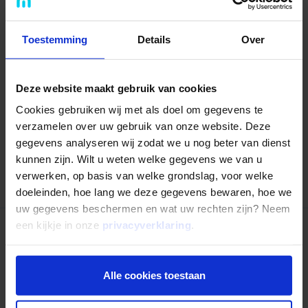
Toestemming
Details
Over
Gepubliceerd op
19 mei 2026
Deel dit artikel:
Deel op LinkedIn
Deel via Whatsapp
Deel via email
Deze website maakt gebruik van cookies
Cookies gebruiken wij met als doel om gegevens te
verzamelen over uw gebruik van onze website. Deze
gegevens analyseren wij zodat we u nog beter van dienst
kunnen zijn. Wilt u weten welke gegevens we van u
Terug naar overzicht
verwerken, op basis van welke grondslag, voor welke
doeleinden, hoe lang we deze gegevens bewaren, hoe we
uw gegevens beschermen en wat uw rechten zijn? Neem
een kijkje in onze
privacyverklaring
.
Nog niet uitgelezen?
Alle cookies toestaan