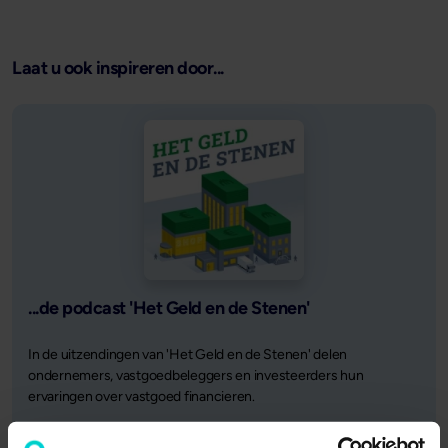
Laat u ook inspireren door...
...de podcast 'Het Geld en de Stenen'
In de uitzendingen van 'Het Geld en de Stenen' delen
ondernemers, vastgoedbeleggers en investeerders hun
ervaringen over vastgoed financieren.
Naar 'Het Geld en de Stenen'