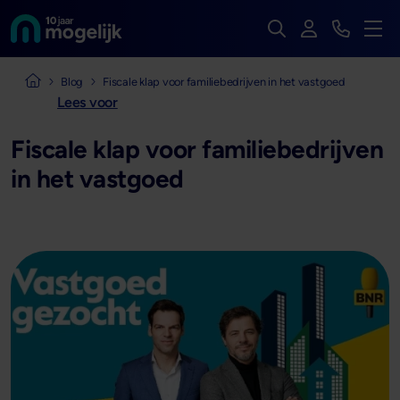
Zoek op de hele we
Inloggen
Bekijk t
Naar de homepage van
Men
Naar de homepage van Mogelijk Vastgoedfinancieringen
Blog
Fiscale klap voor familiebedrijven in het vastgoed
Lees voor
Fiscale klap voor familiebedrijven
in het vastgoed