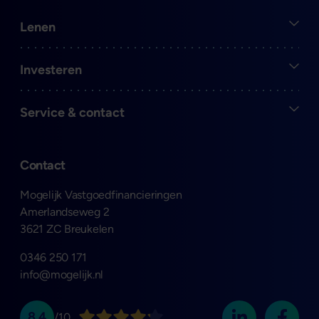
Open
Lenen
Open
Investeren
Open
Service & contact
Contact
Mogelijk Vastgoedfinancieringen
Amerlandseweg 2
3621 ZC Breukelen
0346 250 171
info@mogelijk.nl
8.4
/10