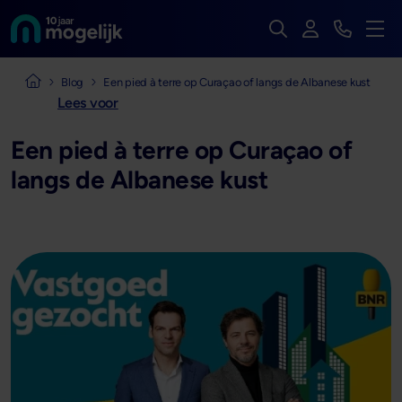
Zoek op de hele we
Inloggen
Bekijk t
Naar de homepage van
Men
Naar de homepage van Mogelijk Vastgoedfinancieringen
Blog
Een pied à terre op Curaçao of langs de Albanese kust
Lees voor
Een pied à terre op Curaçao of
langs de Albanese kust