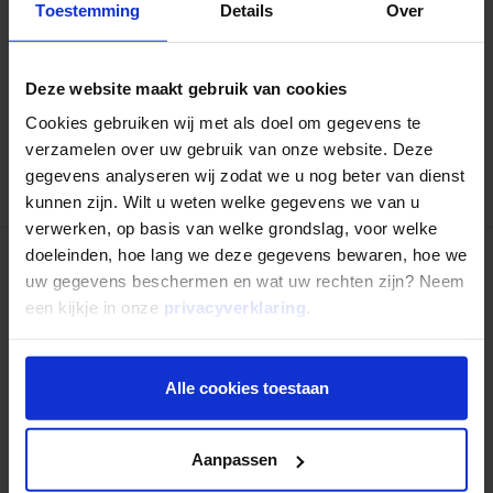
Deel dit artikel:
Toestemming
Details
Over
Deel op LinkedIn
Deel via Whatsapp
Deel via email
Deze website maakt gebruik van cookies
Cookies gebruiken wij met als doel om gegevens te
verzamelen over uw gebruik van onze website. Deze
Terug naar overzicht
gegevens analyseren wij zodat we u nog beter van dienst
kunnen zijn. Wilt u weten welke gegevens we van u
verwerken, op basis van welke grondslag, voor welke
doeleinden, hoe lang we deze gegevens bewaren, hoe we
uw gegevens beschermen en wat uw rechten zijn? Neem
Nog niet uitgelezen?
een kijkje in onze
privacyverklaring
.
Alle cookies toestaan
Aanpassen