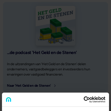
...de podcast 'Het Geld en de Stenen'
In de uitzendingen van 'Het Geld en de Stenen' delen
ondernemers, vastgoedbeleggers en investeerders hun
ervaringen over vastgoed financieren.
Naar 'Het Geld en de Stenen'
Gepubliceerd op
31 maart 2026