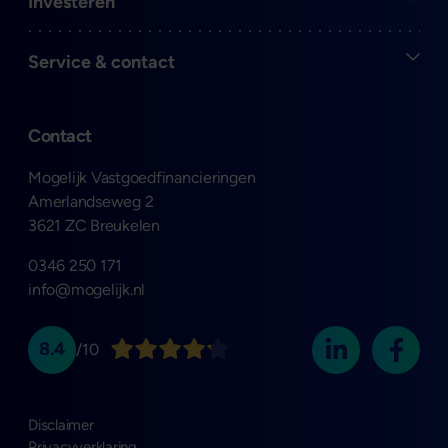
Open
Investeren
Open
Service & contact
Contact
Mogelijk Vastgoedfinancieringen
Amerlandseweg 2
3621 ZC Breukelen
0346 250 171
info@mogelijk.nl
8.4
/10
Disclaimer
Privacyverklaring