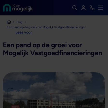
Zoek op de hele we
Inloggen
Bekijk t
Naar de homepage van
Men
Naar de homepage van Mogelijk Vastgoedfinancieringen
Blog
Een pand op de groei voor Mogelijk Vastgoedfinancieringen
Lees voor
Een pand op de groei voor
Mogelijk Vastgoedfinancieringen