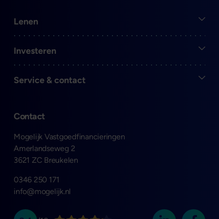
Open
Lenen
Open
Investeren
Open
Service & contact
Contact
Mogelijk Vastgoedfinancieringen
Amerlandseweg 2
3621 ZC Breukelen
0346 250 171
info@mogelijk.nl