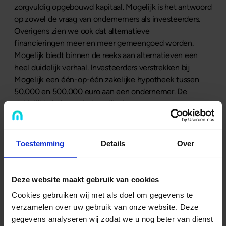
zorgvuldig opgebouwd kapitaal. Mogelijk is het antwoord
op zowel de vraag van ondernemers als investeerders.
Overigens zien we ook dat alternatieve
financieringen meer en meer gemeengoed worden.
Mogelijk biedt binnen de reeks aan alternatieven een
heel duidelijk verhaal. Investeerders verstrekken bij
Mogelijk een één-op-één zakelijke hypotheek tussen
50.000 en 500.000 euro aan een ondernemer. De
duidelijkheid is een belangrijk element van ons succes.
Ons pand is dan ook gekocht op de groei, we staan nog
maar aan het begin. De extra ruimte is meer dan
welkom.“
Toestemming
Details
Over
ik wil een zakelijke hypotheek
Deze website maakt gebruik van cookies
Cookies gebruiken wij met als doel om gegevens te
verzamelen over uw gebruik van onze website. Deze
ik wil investeren
gegevens analyseren wij zodat we u nog beter van dienst