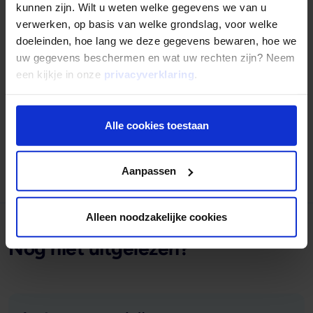
kunnen zijn. Wilt u weten welke gegevens we van u
verwerken, op basis van welke grondslag, voor welke
doeleinden, hoe lang we deze gegevens bewaren, hoe we
Gepubliceerd op
8 oktober 2018
uw gegevens beschermen en wat uw rechten zijn? Neem
Deel dit artikel:
een kijkje in onze
privacyverklaring
.
Deel op LinkedIn
Deel via Whatsapp
Deel via email
Alle cookies toestaan
Terug naar overzicht
Aanpassen
Alleen noodzakelijke cookies
Nog niet uitgelezen?