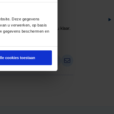
ebsite. Deze gegevens
 van u verwerken, op basis
ak
. Wij staan met plezier voor u klaar.
 uw gegevens beschermen en
uwen bij Mogelijk verder uit.
Deel op LinkedIn
Deel via Whatsapp
Deel via email
lle cookies toestaan
Deel dit artikel: