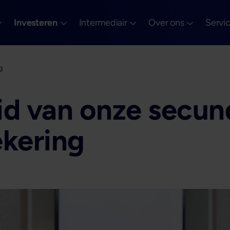
Investeren
Intermediair
Over ons
Servi
g
id van onze secun
ekering