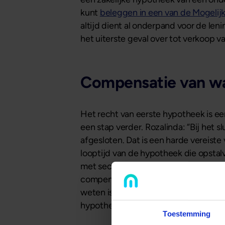
kunt
beleggen in een van de Mogelij
altijd dient al onderpand voor de leni
het uiterste geval over tot verkoop v
Compensatie van wa
Het recht van eerste hypotheek is e
een stap verder. Rozalinda: “Bij het 
afgesloten. Dat is een harde vereiste
looptijd van de hypotheek die opstal
met secundaire opstalverzekering het
compenseren. Deze verzekering keert 
weten is er geen ander financierings
hypotheken bij Mogelijk!”
Toestemming