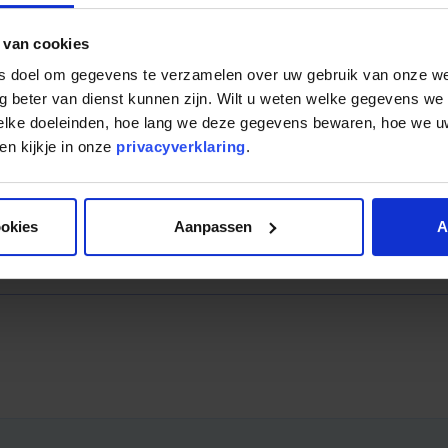
 van cookies
ls doel om gegevens te verzamelen over uw gebruik van onze w
g beter van dienst kunnen zijn. Wilt u weten welke gegevens we
 of investeren bij Mogelijk werkt? Maak gerust
een afspra
welke doeleinden, hoe lang we deze gegevens bewaren, hoe we
es
volgen. Hier leggen we u alle details over vermogen opbo
n kijkje in onze
privacyverklaring
.
ookies
Aanpassen
A