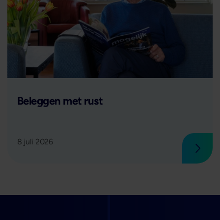
Lees verder
Beleggen met rust
8 juli 2026
 verder
Lees 