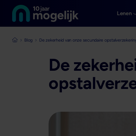
Naar de homepage van
Overslaan en naar de inhoud gaan
Lenen
Blog
De zekerheid van onze secundaire opstalverzekerin
Naar de homepage van Mogelijk Vastgoedfinancieringen
De zekerhe
opstalverz