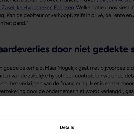
k Zakelijke Hypotheken Fondsen
. Welke optie u ook kiest, 
ng. Kan de debiteur onverhoopt, zelfs in privé, de rente en 
an het pand.”
ardeverlies door niet gedekte 
en goede zekerheid. Maar Mogelijk gaat met bijvoorbeeld 
sluiten van de zakelijke hypotheek controleren we of de de
 voor het verkrijgen van de financiering. Het is echter the
verzekering door de ondernemer niet wordt verlengd”, gaat
 risico afgedekt het is bedoeld om waardeverlies aan opst
uit als bij uitwinning het geïnvesteerde bedrag niet (geh
platform buiten Mogelijk die deze zekerheid biedt. Nog een
Details