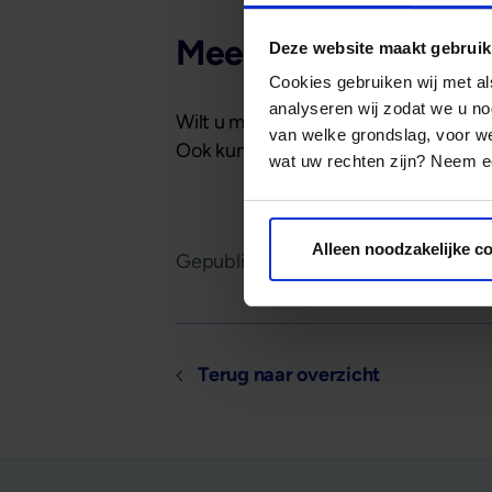
Meer informatie
Deze website maakt gebruik
Cookies gebruiken wij met a
analyseren wij zodat we u no
Wilt u meer weten over hoe beleggen
van welke grondslag, voor 
Ook kunt u een van onze
kennissessi
wat uw rechten zijn? Neem ee
Alleen noodzakelijke c
Gepubliceerd op
1 juli 2024
Terug naar overzicht