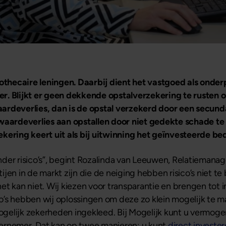
pothecaire leningen. Daarbij dient het vastgoed als onder
er. Blijkt er geen dekkende opstalverzekering te rusten
ardeverlies, dan is de opstal verzekerd door een secund
 waardeverlies aan opstallen door niet gedekte schade t
ekering keert uit als bij uitwinning het geïnvesteerde b
der risico’s”, begint Rozalinda van Leeuwen, Relatiemanag
ijen in de markt zijn die de neiging hebben risico’s niet
het kan niet. Wij kiezen voor transparantie en brengen tot i
sico’s hebben wij oplossingen om deze zo klein mogelijk t
gelijk zekerheden ingekleed. Bij Mogelijk kunt u vermoge
ernemer. Dat kan op twee manieren: u kunt
direct investe