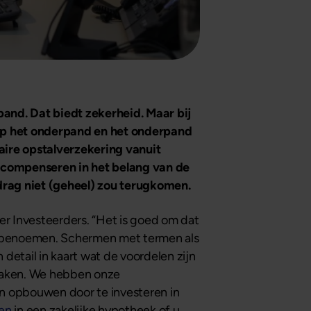
pand. Dat biedt zekerheid. Maar bij
 op het onderpand en het onderpand
aire opstalverzekering vanuit
e compenseren in het belang van de
edrag niet (geheel) zou terugkomen.
er Investeerders. “Het is goed om dat
 te benoemen. Schermen met termen als
n detail in kaart wat de voordelen zijn
e maken. We hebben onze
n opbouwen door te investeren in
ren
in een zakelijke hypotheek of u