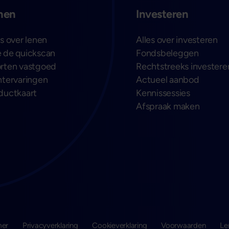
nen
Investeren
es over lenen
Alles over investeren
 de quickscan
Fondsbeleggen
rten vastgoed
Rechtstreeks investere
ntervaringen
Actueel aanbod
ductkaart
Kennissessies
Afspraak maken
mer
Privacyverklaring
Cookieverklaring
Voorwaarden
Le