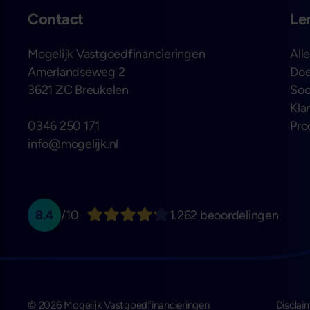
Contact
Le
Mogelijk Vastgoedfinancieringen
All
Amerlandseweg 2
Doe
3621 ZC Breukelen
Soo
Kla
0346 250 171
Pro
info@mogelijk.nl
8.4
/10
1.262 beoordelingen
© 2026 Mogelijk Vastgoedfinancieringen
Disclai