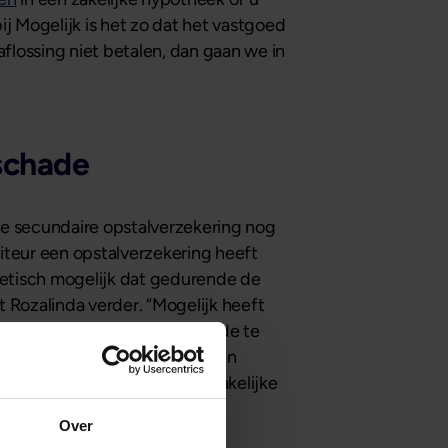
bij Mogelijk is het zo dat het vastgoed
aflossing niet betalen, dan gaan we in
schade
de secundaire opstalverzekering nog
biteur een opstalverzekering heeft
oretisch mogelijk dat gedurende de
 Rozalinda verder. “Mogelijk heeft
allen door niet gedekte schade te
eel) zou terugkomen. Naar mijn
 reden om te investeren in zakelijke
Over