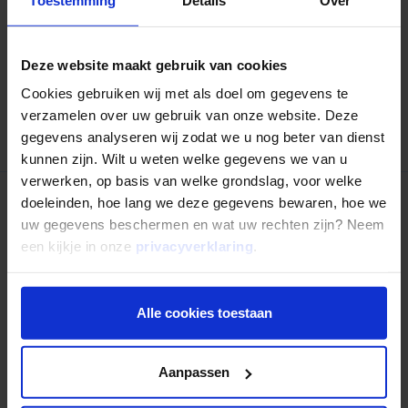
Deel op LinkedIn
Deel via Whatsapp
Deel via email
Deze website maakt gebruik van cookies
Cookies gebruiken wij met als doel om gegevens te
verzamelen over uw gebruik van onze website. Deze
Terug naar overzicht
gegevens analyseren wij zodat we u nog beter van dienst
kunnen zijn. Wilt u weten welke gegevens we van u
verwerken, op basis van welke grondslag, voor welke
doeleinden, hoe lang we deze gegevens bewaren, hoe we
Nog niet uitgelezen?
uw gegevens beschermen en wat uw rechten zijn? Neem
een kijkje in onze
privacyverklaring
.
Alle cookies toestaan
Aanpassen