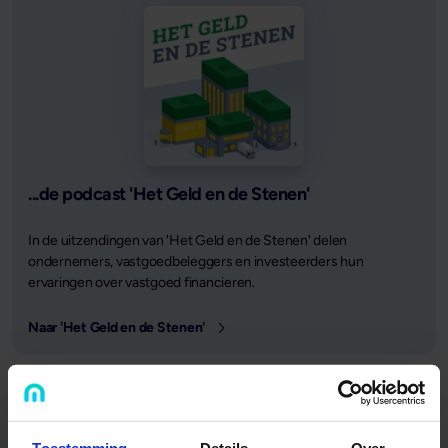
...de podcast 'Het Geld en de Stenen'
In de uitzendingen van 'Het Geld en de Stenen' delen
ondernemers, vastgoedbeleggers en investeerders hun
ervaringen over vastgoed financieren.
Naar 'Het Geld en de Stenen'
Gepubliceerd op
1 oktober 2024
Deel dit artikel:
Toestemming
Details
Over