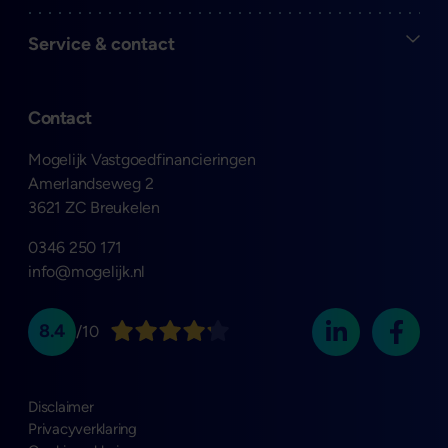
Open
Service & contact
Contact
Mogelijk Vastgoedfinancieringen
Amerlandseweg 2
3621 ZC Breukelen
0346 250 171
info@mogelijk.nl
8.4
/10
Disclaimer
Privacyverklaring