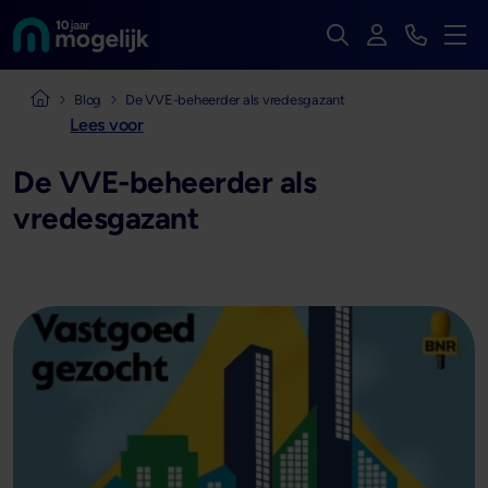
Zoek op de hele we
Inloggen
Bekijk t
Naar de homepage van
Men
Naar de homepage van Mogelijk Vastgoedfinancieringen
Blog
De VVE-beheerder als vredesgazant
Lees voor
De VVE-beheerder als
vredesgazant