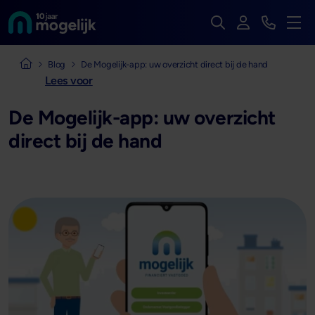
Zoek op de hele we
Inloggen
Bekijk t
Naar de homepage van
Men
Naar de homepage van Mogelijk Vastgoedfinancieringen
Blog
De Mogelijk-app: uw overzicht direct bij de hand
Lees voor
De Mogelijk-app: uw overzicht
direct bij de hand