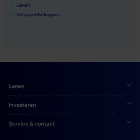
Lenen
Vastgoedbeleggen
Open
Lenen
Open
Investeren
Open
Service & contact