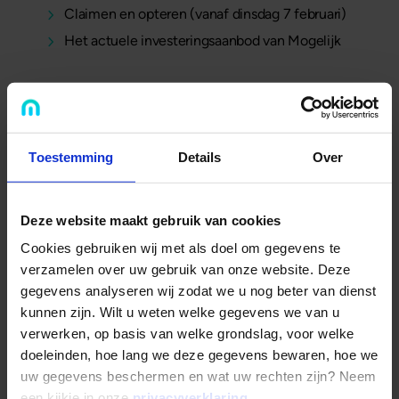
Claimen en opteren (vanaf dinsdag 7 februari)
Het actuele investeringsaanbod van Mogelijk
Bekijk de uitlegvideo
Toestemming
Details
Over
Deze website maakt gebruik van cookies
Cookies gebruiken wij met als doel om gegevens te
verzamelen over uw gebruik van onze website. Deze
gegevens analyseren wij zodat we u nog beter van dienst
kunnen zijn. Wilt u weten welke gegevens we van u
verwerken, op basis van welke grondslag, voor welke
doeleinden, hoe lang we deze gegevens bewaren, hoe we
uw gegevens beschermen en wat uw rechten zijn? Neem
een kijkje in onze
privacyverklaring
.