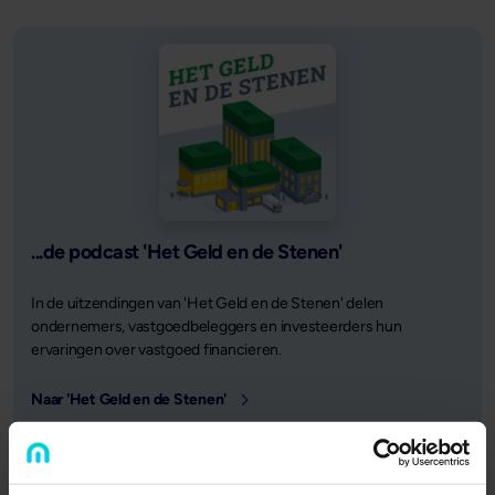
...de podcast 'Het Geld en de Stenen'
In de uitzendingen van 'Het Geld en de Stenen' delen
ondernemers, vastgoedbeleggers en investeerders hun
ervaringen over vastgoed financieren.
Naar 'Het Geld en de Stenen'
Gepubliceerd op
7 juli 2026