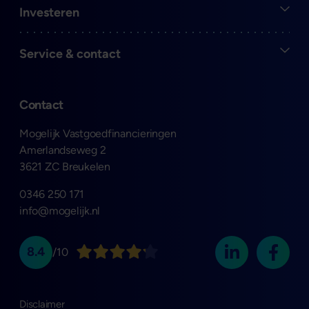
Open
Investeren
Open
Service & contact
Contact
Mogelijk Vastgoedfinancieringen
Amerlandseweg 2
3621 ZC Breukelen
0346 250 171
info@mogelijk.nl
8.4
/10
Disclaimer