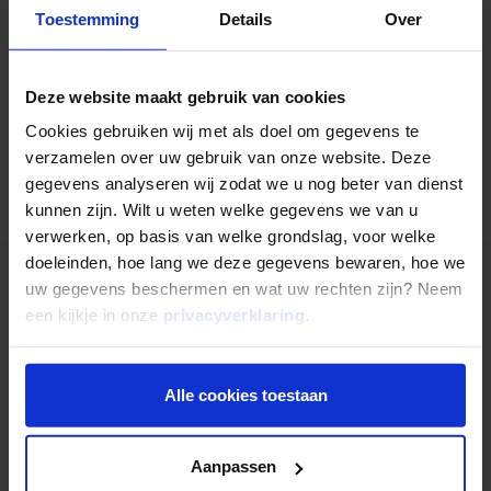
Toestemming
Details
Over
Deel dit artikel:
Deel op LinkedIn
Deel via Whatsapp
Deel via email
Deze website maakt gebruik van cookies
Cookies gebruiken wij met als doel om gegevens te
verzamelen over uw gebruik van onze website. Deze
Terug naar overzicht
gegevens analyseren wij zodat we u nog beter van dienst
kunnen zijn. Wilt u weten welke gegevens we van u
verwerken, op basis van welke grondslag, voor welke
doeleinden, hoe lang we deze gegevens bewaren, hoe we
uw gegevens beschermen en wat uw rechten zijn? Neem
Nog niet uitgelezen?
een kijkje in onze
privacyverklaring
.
Alle cookies toestaan
Aanpassen