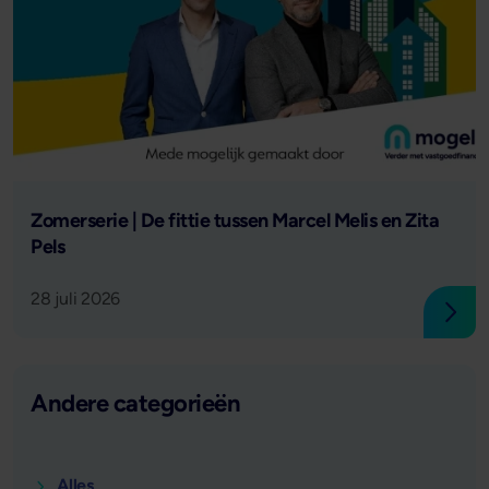
Lees verder
Zomerserie | De fittie tussen Marcel Melis en Zita
Pels
28 juli 2026
Lees
Andere categorieën
Alles