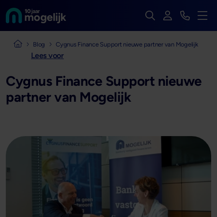
Zoek op de hele we
Inloggen
Bekijk t
Naar de homepage van
Men
Naar de homepage van Mogelijk Vastgoedfinancieringen
Blog
Cygnus Finance Support nieuwe partner van Mogelijk
Lees voor
Cygnus Finance Support nieuwe
partner van Mogelijk