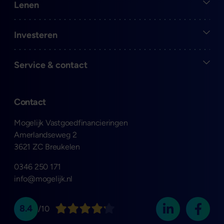
Open
Lenen
Open
Investeren
Open
Service & contact
Contact
Mogelijk Vastgoedfinancieringen
Amerlandseweg 2
3621 ZC Breukelen
0346 250 171
info@mogelijk.nl
8.4
/10