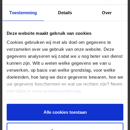
landelijke dekking
Toestemming
Details
Over
Twee jaar na de start, telt Cygnus Finance Support 17
adviseurs. “Ons doel is uit te groeien tot een organisatie
Deze website maakt gebruik van cookies
met landelijke dekking. Zowel financiers als
ondernemers weten ons steeds beter te vinden. Het is
Cookies gebruiken wij met als doel om gegevens te
mooi dat we voor beiden mogelijkheden kunnen
verzamelen over uw gebruik van onze website. Deze
creëren”, besluit Leon.
gegevens analyseren wij zodat we u nog beter van dienst
kunnen zijn. Wilt u weten welke gegevens we van u
verwerken, op basis van welke grondslag, voor welke
Gepubliceerd op
30 juli 2018
doeleinden, hoe lang we deze gegevens bewaren, hoe we
Deel dit artikel:
uw gegevens beschermen en wat uw rechten zijn? Neem
Deel op LinkedIn
Deel via Whatsapp
Deel via email
een kijkje in onze
privacyverklaring
.
Alle cookies toestaan
Terug naar overzicht