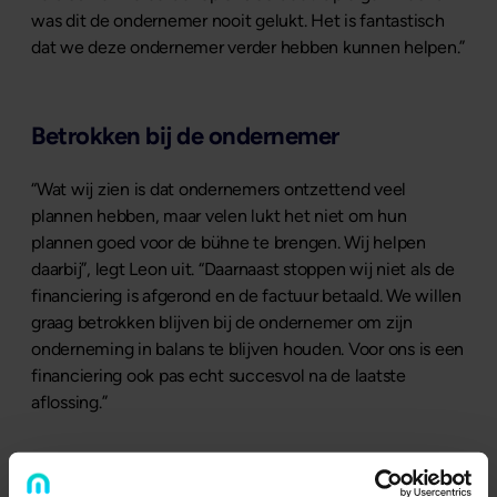
was dit de ondernemer nooit gelukt. Het is fantastisch
dat we deze ondernemer verder hebben kunnen helpen.”
Betrokken bij de ondernemer
“Wat wij zien is dat ondernemers ontzettend veel
plannen hebben, maar velen lukt het niet om hun
plannen goed voor de bühne te brengen. Wij helpen
daarbij”, legt Leon uit. “Daarnaast stoppen wij niet als de
financiering is afgerond en de factuur betaald. We willen
graag betrokken blijven bij de ondernemer om zijn
onderneming in balans te blijven houden. Voor ons is een
financiering ook pas echt succesvol na de laatste
aflossing.”
Samenwerkingsorganisatie met