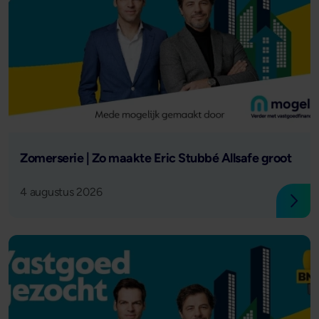
Lees verder
Zomerserie | Zo maakte Eric Stubbé Allsafe groot
4 augustus 2026
Lees