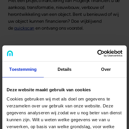
Met een projectfinanciering van Mogelijk financiert u de
aankoop, transformatie, nieuwbouw, verbouw of
herontwikkeling van een object. Bent u benieuwd of wij
uw object kunnen financieren? Doe vrijblijvend
de
quickscan
en ontvang ons voorstel.
Laat u ook inspireren door...
Toestemming
Details
Over
Deze website maakt gebruik van cookies
Cookies gebruiken wij met als doel om gegevens te
verzamelen over uw gebruik van onze website. Deze
gegevens analyseren wij zodat we u nog beter van dienst
...de podcast 'Het Geld en de Stenen'
kunnen zijn. Wilt u weten welke gegevens we van u
verwerken, op basis van welke grondslag, voor welke