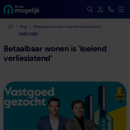
Zoek op de hele we
Inloggen
Bekijk t
Naar de homepage van
Men
Naar de homepage van Mogelijk Vastgoedfinancieringen
Blog
Betaalbaar wonen is 'loeiend verlieslatend'
Lees voor
Betaalbaar wonen is 'loeiend
verlieslatend'