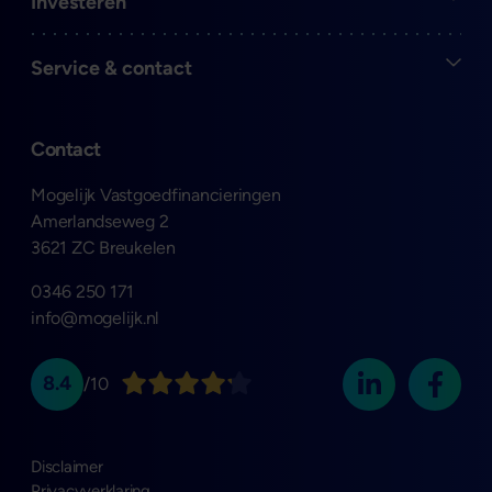
Open
Investeren
Open
Service & contact
Contact
Mogelijk Vastgoedfinancieringen
Amerlandseweg 2
3621 ZC Breukelen
0346 250 171
info@mogelijk.nl
8.4
/10
Disclaimer
Privacyverklaring