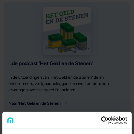
...de podcast 'Het Geld en de Stenen'
In de uitzendingen van 'Het Geld en de Stenen' delen
ondernemers, vastgoedbeleggers en investeerders hun
ervaringen over vastgoed financieren.
Naar 'Het Geld en de Stenen'
Gepubliceerd op
2 september 2025