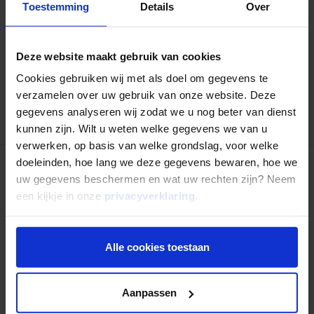
Deel dit artikel:
Toestemming
Details
Over
Deel op LinkedIn
Deel via Whatsapp
Deel via email
Deze website maakt gebruik van cookies
Cookies gebruiken wij met als doel om gegevens te
verzamelen over uw gebruik van onze website. Deze
Terug naar overzicht
gegevens analyseren wij zodat we u nog beter van dienst
kunnen zijn. Wilt u weten welke gegevens we van u
verwerken, op basis van welke grondslag, voor welke
doeleinden, hoe lang we deze gegevens bewaren, hoe we
uw gegevens beschermen en wat uw rechten zijn? Neem
Nog niet uitgelezen?
een kijkje in onze
privacyverklaring
.
Alle cookies toestaan
Aanpassen