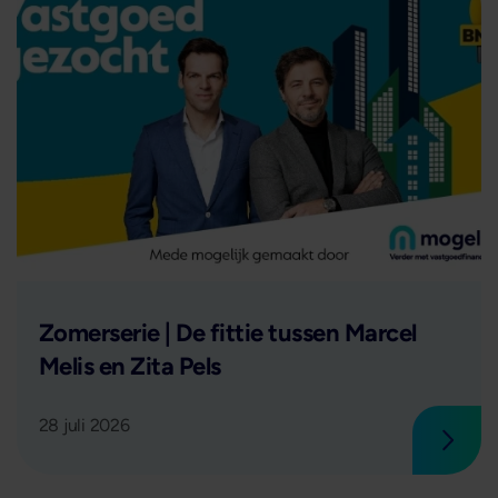
Lees verder
Zomerserie | De fittie tussen Marcel
Melis en Zita Pels
28 juli 2026
 verder
Lees 