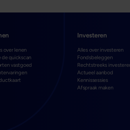
nen
Investeren
es over lenen
Alles over investeren
 de quickscan
Fondsbeleggen
rten vastgoed
Rechtstreeks investere
ntervaringen
Actueel aanbod
ductkaart
Kennissessies
Afspraak maken