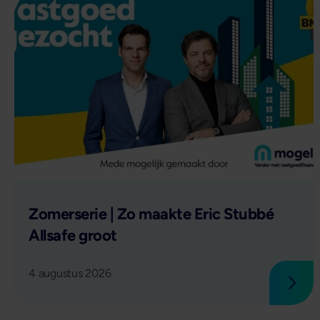
Lees verder
Zomerserie | Zo maakte Eric Stubbé
Allsafe groot
4 augustus 2026
Lees