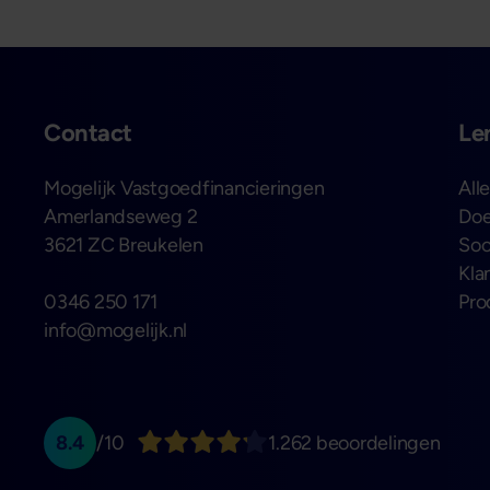
Contact
Le
Mogelijk Vastgoedfinancieringen
All
Amerlandseweg 2
Doe
3621 ZC Breukelen
Soo
Kla
0346 250 171
Pro
info@mogelijk.nl
8.4
/10
1.262 beoordelingen