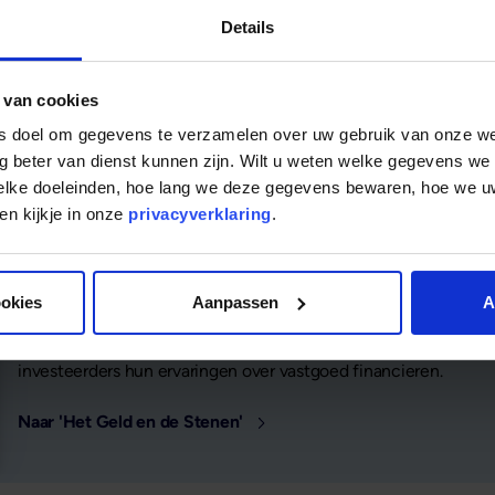
Details
 van cookies
ls doel om gegevens te verzamelen over uw gebruik van onze w
g beter van dienst kunnen zijn. Wilt u weten welke gegevens we
welke doeleinden, hoe lang we deze gegevens bewaren, hoe we
n kijkje in onze
privacyverklaring
.
...de podcast 'Het Geld en de Stenen'
ookies
Aanpassen
A
In de uitzendingen van 'Het Geld en de Stenen' delen onderne
investeerders hun ervaringen over vastgoed financieren.
Naar 'Het Geld en de Stenen'