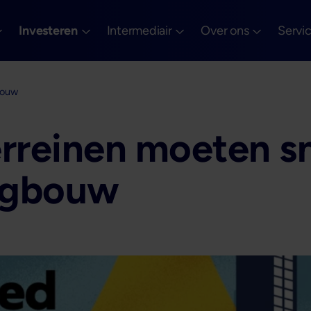
Investeren
Intermediair
Over ons
Servi
bouw
erreinen moeten s
ngbouw