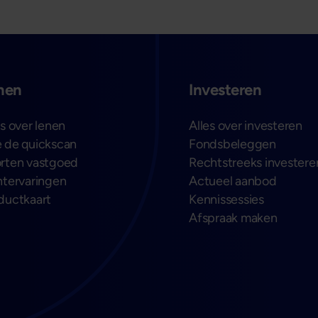
nen
Investeren
es over lenen
Alles over investeren
 de quickscan
Fondsbeleggen
rten vastgoed
Rechtstreeks investere
ntervaringen
Actueel aanbod
ductkaart
Kennissessies
Afspraak maken