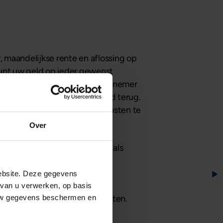
r, maandelijkse rente en aflossing op
kunt uw geld op ieder gewenst
rhoopt iets misgaat en de ondernemer
armee heeft u nog niet uw geld terug.
gen om uw financiering en kosten te
Over
, maar die kan bij problemen als
 inschat. Mogelijk verzamelt
ebsite. Deze gegevens
 van u verwerken, op basis
 uw gegevens beschermen en
den met aanbieders van producten.