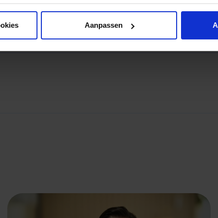
ookies
Aanpassen
A