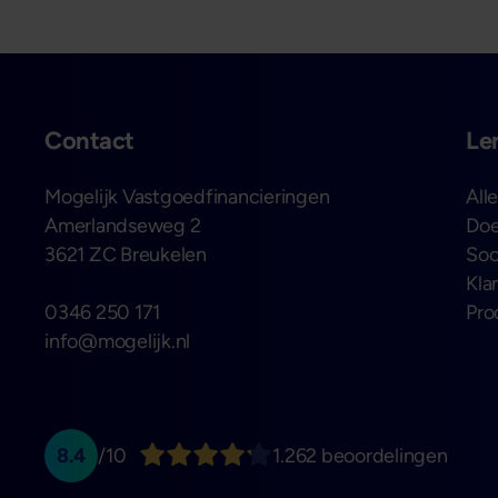
Contact
Le
Mogelijk Vastgoedfinancieringen
All
Amerlandseweg 2
Doe
3621 ZC Breukelen
Soo
Kla
0346 250 171
Pro
info@mogelijk.nl
8.4
/10
1.262 beoordelingen