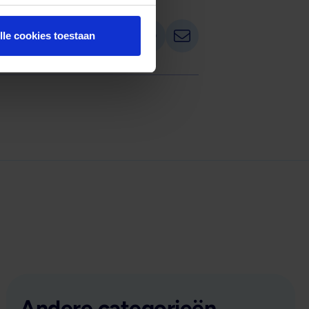
Deel op LinkedIn
Deel via Whatsapp
Deel via email
Deel dit artikel:
lle cookies toestaan
Andere categorieën