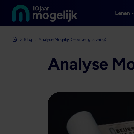
Naar de homepage van
Overslaan en naar de inhoud gaan
Lenen
Blog
Analyse Mogelijk (Hoe veilig is veilig)
Naar de homepage van Mogelijk Vastgoedfinancieringen
Analyse Mog