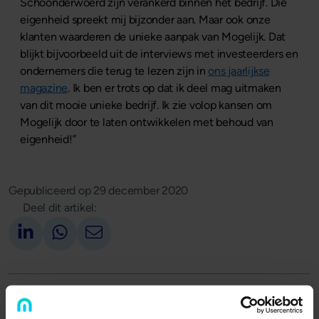
Schoonderwoerd zijn verankerd binnen het bedrijf. Die
eigenheid spreekt mij bijzonder aan. Maar ook onze
klanten waarderen de unieke aanpak van Mogelijk. Dat
blijkt bijvoorbeeld uit de interviews met investeerders en
ondernemers die terug te lezen zijn in
ons jaarlijkse
magazine
. Ik ben er trots op dat ik deel mag uitmaken
van dit mooie unieke bedrijf. Ik zie volop kansen om
Mogelijk door te laten ontwikkelen met behoud van
eigenheid!”
Gepubliceerd op
29 december 2020
Deel dit artikel:
Deel op LinkedIn
Deel via Whatsapp
Deel via email
Terug naar overzicht