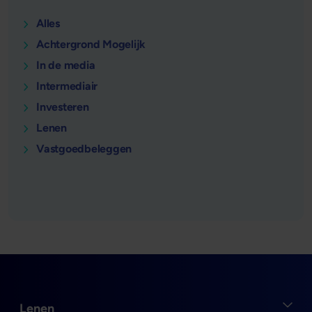
Alles
Achtergrond Mogelijk
In de media
Intermediair
Investeren
Lenen
Vastgoedbeleggen
Open
Lenen