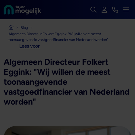
Zoek op de hele we
Inloggen
Bekijk t
Naar de homepage van
Men
Naar de homepage van Mogelijk Vastgoedfinancieringen
Blog
Algemeen Directeur Folkert Eggink: "Wij willen de meest
toonaangevende vastgoedfinancier van Nederland worden"
Lees voor
Algemeen Directeur Folkert
Eggink: "Wij willen de meest
toonaangevende
vastgoedfinancier van Nederland
worden"