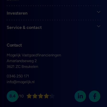
Open
Investeren
Open
Service & contact
Contact
Mogelijk Vastgoedfinancieringen
Amerlandseweg 2
3621 ZC Breukelen
0346 250 171
info@mogelijk.nl
8.4
/10