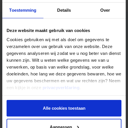
Toestemming
Details
Over
Overweegt u als ondernemer een bedrijfspand te kopen?
Deze website maakt gebruik van cookies
Verrijk uw kennis met artikelen van een vastgoedbelegger,
Cookies gebruiken wij met als doel om gegevens te
notaris, financieel adviseur en makelaar.
verzamelen over uw gebruik van onze website. Deze
Ontvang binnen 5 minuten de must-read
gegevens analyseren wij zodat we u nog beter van dienst
kunnen zijn. Wilt u weten welke gegevens we van u
verwerken, op basis van welke grondslag, voor welke
doeleinden, hoe lang we deze gegevens bewaren, hoe we
uw gegevens beschermen en wat uw rechten zijn? Neem
een kijkje in onze
privacyverklaring
.
Nog niet uitgelezen?
Alle cookies toestaan
Aanpassen