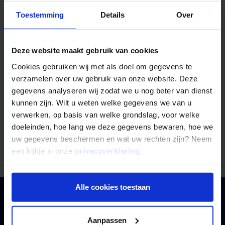
Toestemming
Details
Over
Telefoonnummer
(optioneel)
Deze website maakt gebruik van cookies
Cookies gebruiken wij met als doel om gegevens te
Ik heb de
privacyverklaring
van Mogelijk
verzamelen over uw gebruik van onze website. Deze
gelezen en ga ermee akkoord.
gegevens analyseren wij zodat we u nog beter van dienst
kunnen zijn. Wilt u weten welke gegevens we van u
verwerken, op basis van welke grondslag, voor welke
Verzenden
doeleinden, hoe lang we deze gegevens bewaren, hoe we
uw gegevens beschermen en wat uw rechten zijn? Neem
een kijkje in onze
privacyverklaring
.
Alle cookies toestaan
Open
Lenen
Aanpassen