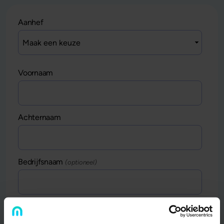
Aanhef
Voornaam
Achternaam
Bedrijfsnaam
(optioneel)
E-mailadres