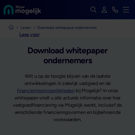
Zoek op de hele we
Inloggen
Bekijk t
Naar de homepage van
Men
Naar de homepage van Mogelijk Vastgoedfinancieringen
Lenen
Download whitepaper ondernemers
Lees voor
Download whitepaper
ondernemers
Wilt u op de hoogte blijven van de laatste
ontwikkelingen in zakelijk vastgoed en de
financieringsmogelijkheden
bij Mogelijk? In onze
whitepaper vindt u alle actuele informatie over hoe
vastgoedfinanciering via Mogelijk werkt, inclusief de
verschillende financieringsvormen en bijbehorende
voorwaarden.