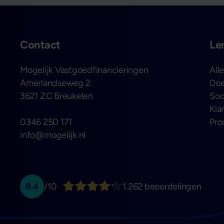
Contact
Le
Mogelijk Vastgoedfinancieringen
All
Amerlandseweg 2
Doe
3621 ZC Breukelen
Soo
Kla
0346 250 171
Pro
info@mogelijk.nl
8.4
/10
1.262 beoordelingen