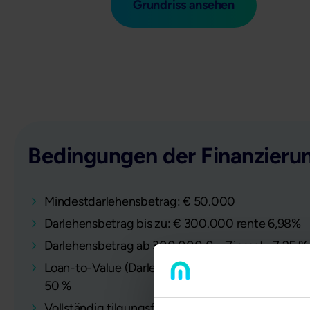
Grundriss ansehen
Bedingungen der Finanzieru
Mindestdarlehensbetrag: € 50.000
Darlehensbetrag bis zu: € 300.000 rente 6,98%
Darlehensbetrag ab 300.000 € – Zinssatz 7,25 %
Loan-to-Value (Darlehensbetrag im Verhältnis zu
50 %
Vollständig tilgungsfrei, jederzeit ohne