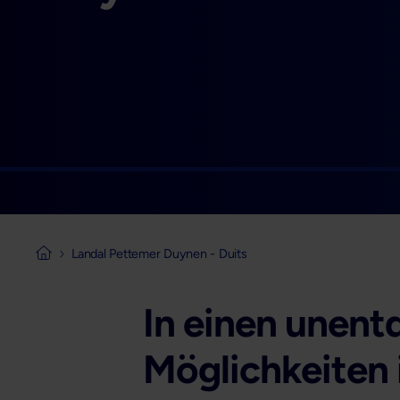
Landal Pettemer Duynen - Duits
Naar de homepage van Mogelijk Vastgoedfinancieringen
In einen unent
Möglichkeiten 