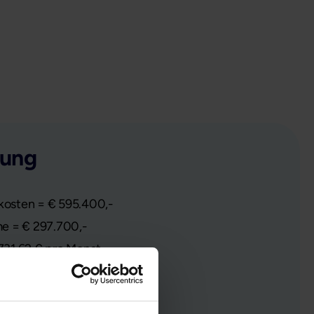
nung
nkosten = € 595.400,-
e = € 297.700,-
.731,62 € pro Monat