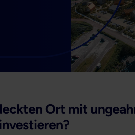
deckten Ort mit ungea
investieren?