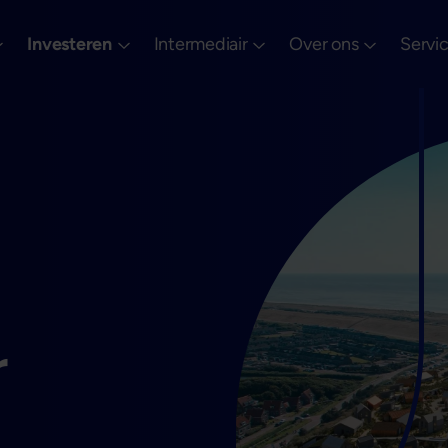
Investeren
Intermediair
Over ons
Servi
r