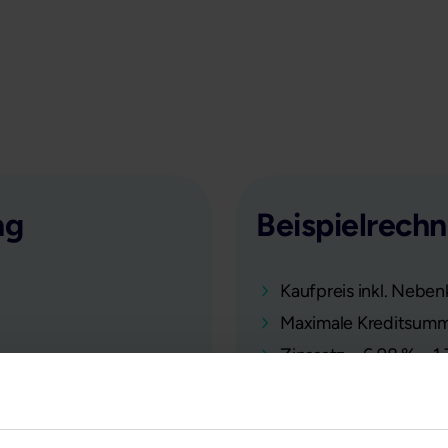
ng
Beispielrech
Kaufpreis inkl. Nebe
Maximale Kreditsumm
Zinssatz = 6,98 % = 1
m Wert):
Kosten: