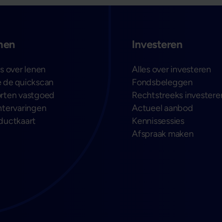
nen
Investeren
es over lenen
Alles over investeren
 de quickscan
Fondsbeleggen
rten vastgoed
Rechtstreeks investere
ntervaringen
Actueel aanbod
ductkaart
Kennissessies
Afspraak maken