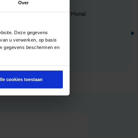
Over
42,50 €
treuungskosten = 93,03 € pro Monat
ebsite. Deze gegevens
 van u verwerken, op basis
 uw gegevens beschermen en
lle cookies toestaan