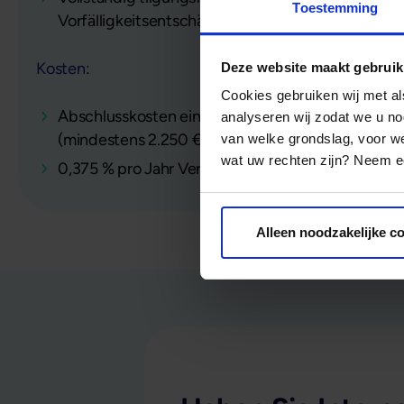
Toestemming
Vorfälligkeitsentschädigung rückzahlbar
Kosten:
Deze website maakt gebruik
Cookies gebruiken wij met a
Abschlusskosten einmalig 2,5 % des Darlehensbe
analyseren wij zodat we u no
(mindestens 2.250 €)
van welke grondslag, voor 
wat uw rechten zijn? Neem ee
0,375 % pro Jahr Verwaltungs- und Betreuungsk
Alleen noodzakelijke c