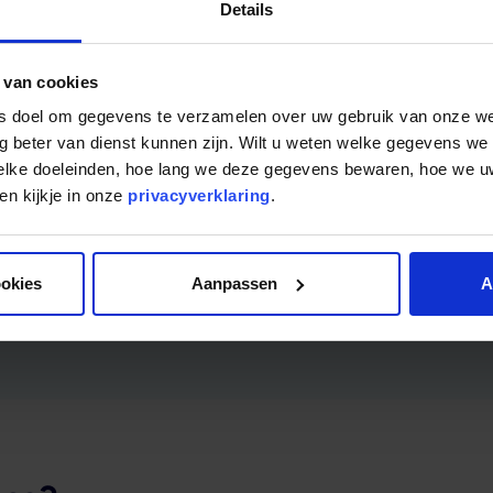
Details
Abschlusskosten: 7.4
Verwaltungs- und Be
 van cookies
ls doel om gegevens te verzamelen over uw gebruik van onze w
trags
g beter van dienst kunnen zijn. Wilt u weten welke gegevens we
welke doeleinden, hoe lang we deze gegevens bewaren, hoe we
n kijkje in onze
privacyverklaring
.
osten
ookies
Aanpassen
A