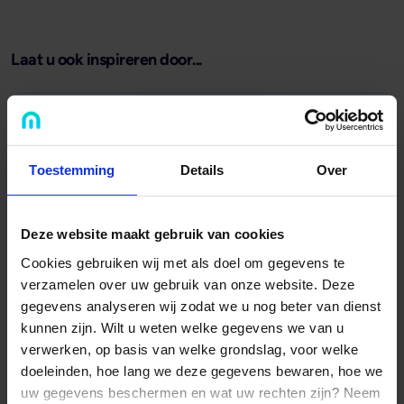
Laat u ook inspireren door...
Toestemming
Details
Over
Deze website maakt gebruik van cookies
Cookies gebruiken wij met als doel om gegevens te
...de podcast 'Het Geld en de Stenen'
verzamelen over uw gebruik van onze website. Deze
gegevens analyseren wij zodat we u nog beter van dienst
In de uitzendingen van 'Het Geld en de Stenen' delen
kunnen zijn. Wilt u weten welke gegevens we van u
ondernemers, vastgoedbeleggers en investeerders hun
verwerken, op basis van welke grondslag, voor welke
ervaringen over vastgoed financieren.
doeleinden, hoe lang we deze gegevens bewaren, hoe we
uw gegevens beschermen en wat uw rechten zijn? Neem
Naar 'Het Geld en de Stenen'