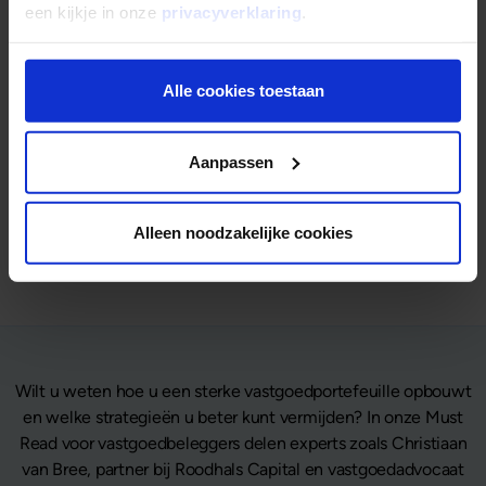
een kijkje in onze
privacyverklaring
.
Gepubliceerd op
7 maart 2023
Alle cookies toestaan
Deel dit artikel:
Deel op LinkedIn
Deel via Whatsapp
Deel via email
Aanpassen
Alleen noodzakelijke cookies
Terug naar overzicht
Wilt u weten hoe u een sterke vastgoedportefeuille opbouwt
en welke strategieën u beter kunt vermijden? In onze Must
Read voor vastgoedbeleggers delen experts zoals Christiaan
van Bree, partner bij Roodhals Capital en vastgoedadvocaat