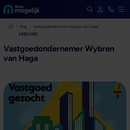
Zoek op de hele we
Inloggen
Bekijk t
Naar de homepage van
Men
Naar de homepage van Mogelijk Vastgoedfinancieringen
Blog
Vastgoedondernemer Wybren van Haga
Lees voor
Vastgoedondernemer Wybren
van Haga