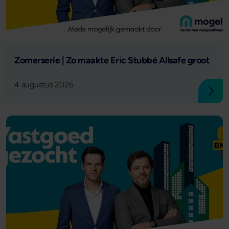
Lees verder
Zomerserie | Zo maakte Eric Stubbé Allsafe groot
4 augustus 2026
Lees