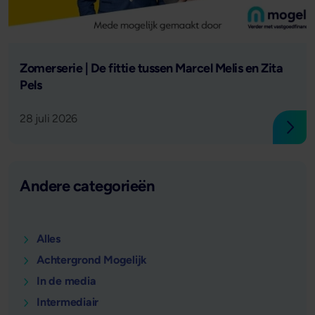
Lees verder
Zomerserie | De fittie tussen Marcel Melis en Zita
Pels
28 juli 2026
Lees
Andere categorieën
Alles
Achtergrond Mogelijk
In de media
Intermediair