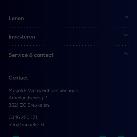
Open
Lenen
Open
Investeren
Open
Service & contact
Contact
Mogelijk Vastgoedfinancieringen
Amerlandseweg 2
3621 ZC Breukelen
0346 250 171
info@mogelijk.nl