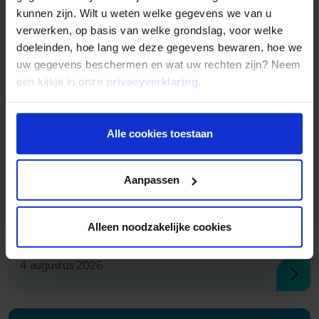
kunnen zijn. Wilt u weten welke gegevens we van u
verwerken, op basis van welke grondslag, voor welke
doeleinden, hoe lang we deze gegevens bewaren, hoe we
uw gegevens beschermen en wat uw rechten zijn? Neem
een kijkje in onze
privacyverklaring
.
Alle cookies toestaan
Aanpassen
Alleen noodzakelijke cookies
Lees verder
Zomerserie | Zo maakte Eric Stubbé Allsafe groot
4 augustus 2026
Lees