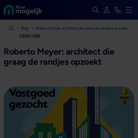
Zoek op de hele we
Inloggen
Bekijk t
Naar de homepage van
Men
Naar de homepage van Mogelijk Vastgoedfinancieringen
Blog
Roberto Meyer: architect die graag de randjes opzoekt
Lees voor
Roberto Meyer: architect die
graag de randjes opzoekt