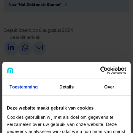
Naar 'Het Geld en de Stenen'
Gepubliceerd op
6 augustus 2024
Deel dit artikel:
Deel op LinkedIn
Deel via Whatsapp
Deel via email
Terug naar overzicht
Toestemming
Details
Over
Deze website maakt gebruik van cookies
Nog niet uitgelezen?
Cookies gebruiken wij met als doel om gegevens te
verzamelen over uw gebruik van onze website. Deze
gegevens analyseren wij zodat we u nog beter van dienst