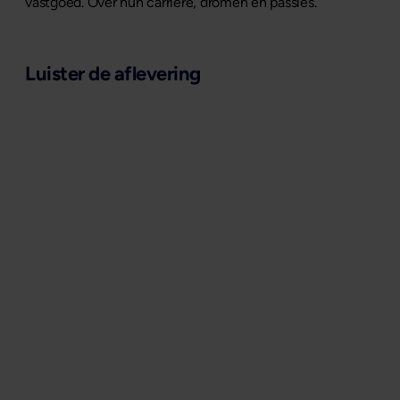
vastgoed. Over hun carrière, dromen en passies.
Luister de aflevering