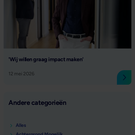
Lees verder
'Wij willen graag impact maken'
12 mei 2026
Lees
Andere categorieën
Alles
Achtergrond Mogelijk