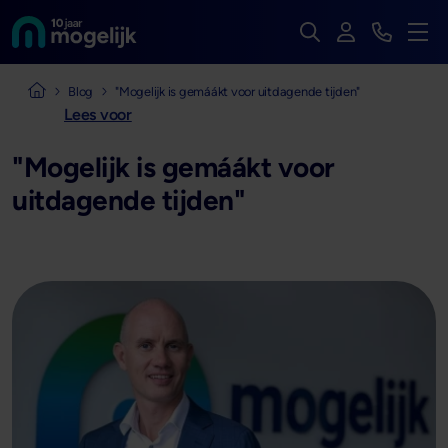
Zoek op de hele we
Inloggen
Bekijk t
Naar de homepage van
Men
Naar de homepage van Mogelijk Vastgoedfinancieringen
Blog
"Mogelijk is gemáákt voor uitdagende tijden"
Lees voor
"Mogelijk is gemáákt voor
uitdagende tijden"