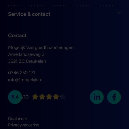
Open
Service & contact
Contact
Mogelijk Vastgoedfinancieringen
Amerlandseweg 2
3621 ZC Breukelen
0346 250 171
info@mogelijk.nl
8.4
/10
Disclaimer
Privacyverklaring